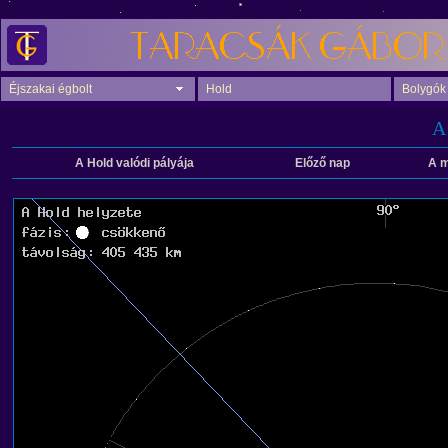
Éjszakai égbolt
Hold
Bolygók
A
A Hold valódi pályája
Előző nap
A m