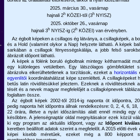
döntés az óraátállítás eltörléséről, akkor a nyári időszámítás
2025. március 30., vasárnap
h
h
hajnali 2
KÖZEI-től (3
NYISZ)
2025. október 26., vasárnap
h
h
hajnali 3
NYISZ-ig (2
KÖZEI) van érvényben.
Az égbolt képeken a csillagos ég látványa, a csillagképek, a bo
és a Hold (valamint olykor a Nap) helyzete látható. A képek bal
sarkában a csillagok fényességskálája, a jobb felső sarokb
ábrázolt időpont látható.
A képek a fölénk boruló égboltnak mintegy kétharmadát muta
egy különleges vetületben. Egy látszólagos gömbfelületet s
ábrázolva elkerülhetetlenek a torzítások, ezeket a
horizontális
é
egyenlítői
koordinátahálózat képe szemlélteti. A csillagképeket
betűs latin rövidítésükkel jeleztem. Ezeknek a rövidítéseknek a 
tését és a nevek magyar megfelelőjét a csillagképnevek tábláza
foglaltam össze.
Az égbolt képek 2002-től 2014-ig naponta öt időpontra, 201
pedig naponta hét időpontra állnak rendelkezésre: 0, 2, 4, 6, 18,
22 órára, illetve a nyári időszámítás alatt ennél mindig egy 
későbbre. A jelenségnaptár oldal megnyitásakor ezek közül vál
ki egy program az aktuális időpont, vagy az
Időpont kiválas
keretben beállított adatok szerint a megfelelőt. A 2015 előtti évek 
képei kisebb méretűek, ezeket még a 800 képpont s
monitorokhoz terveztem.