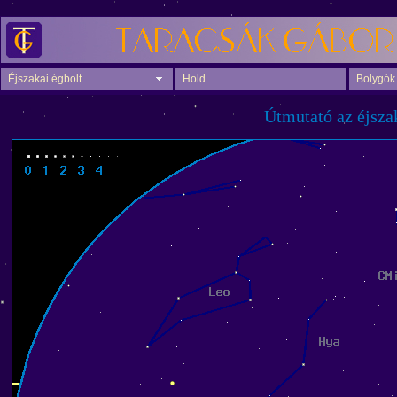
Éjszakai égbolt
Hold
Bolygók
Útmutató az éjsza