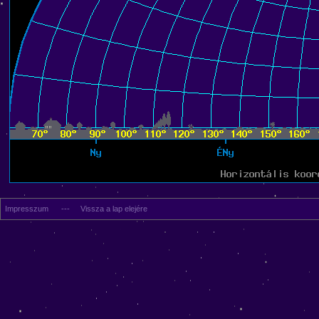
Impresszum
---
Vissza a lap elejére