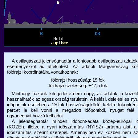
A csillagászati jelenségnaptár a fontosabb csillagászati adatok
eseményekről ad áttekintést. Az adatok Magyarország kö
földrajzi koordinátáira vonatkoznak:
földrajzi hosszúság: 19 fok
földrajzi szélesség: +47,5 fok
Minthogy hazánk kiterjedése nem nagy, az adatok jó közelít
használhatók az egész ország területén. A kelési, delelési és nyu
időpontok esetében a 19 fok hosszúsági körtől keletre fokonkén
percet le kell vonni a megadott időpontból, nyugat felé 
ugyanennyit hozzá kell adni.
A jelenségnaptár minden időpont-adata közép-európai i
(KÖZEI), illetve a nyári időszámítás (NYISZ) tartama alatt a
időszámítás szerint szerepel. Amennyiben év közben nem szü