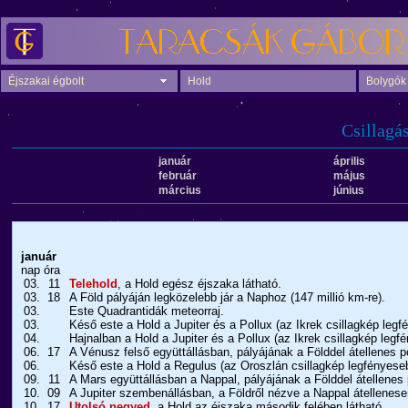
Éjszakai égbolt
Hold
Bolygók
Csillagá
január
április
február
május
március
június
január
nap
óra
03.
11
Telehold
, a Hold egész éjszaka látható.
03.
18
A Föld pályáján legközelebb jár a Naphoz (147 millió km-re).
03.
Este Quadrantidák meteorraj.
03.
Késő este a Hold a Jupiter és a Pollux (az Ikrek csillagkép legf
04.
Hajnalban a Hold a Jupiter és a Pollux (az Ikrek csillagkép legf
06.
17
A Vénusz felső együttállásban, pályájának a Földdel átellenes p
06.
Késő este a Hold a Regulus (az Oroszlán csillagkép legfényeseb
09.
11
A Mars együttállásban a Nappal, pályájának a Földdel átellenes 
10.
09
A Jupiter szembenállásban, a Földről nézve a Nappal átellenese
10.
17
Utolsó negyed
, a Hold az éjszaka második felében látható.