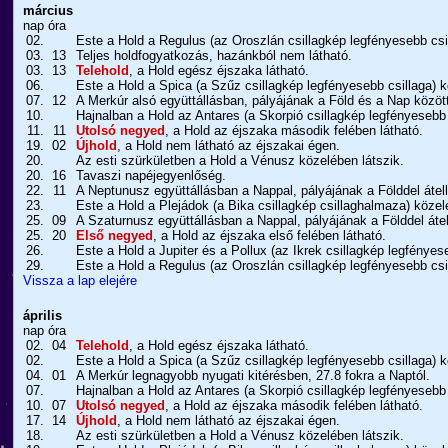
március
nap
óra
02.
Este a Hold a Regulus (az Oroszlán csillagkép legfényesebb csil
03.
13
Teljes holdfogyatkozás, hazánkból nem látható.
03.
13
Telehold
, a Hold egész éjszaka látható.
06.
Este a Hold a Spica (a Szűz csillagkép legfényesebb csillaga) k
07.
12
A Merkúr alsó együttállásban, pályájának a Föld és a Nap között
10.
Hajnalban a Hold az Antares (a Skorpió csillagkép legfényesebb 
11.
11
Utolsó negyed
, a Hold az éjszaka második felében látható.
19.
02
Újhold
, a Hold nem látható az éjszakai égen.
20.
Az esti szürkületben a Hold a Vénusz közelében látszik.
20.
16
Tavaszi napéjegyenlőség.
22.
11
A Neptunusz együttállásban a Nappal, pályájának a Földdel átell
23.
Este a Hold a Plejádok (a Bika csillagkép csillaghalmaza) közel
25.
09
A Szaturnusz együttállásban a Nappal, pályájának a Földdel átel
25.
20
Első negyed
, a Hold az éjszaka első felében látható.
26.
Este a Hold a Jupiter és a Pollux (az Ikrek csillagkép legfényes
29.
Este a Hold a Regulus (az Oroszlán csillagkép legfényesebb csill
Vissza a lap elejére
április
nap
óra
02.
04
Telehold
, a Hold egész éjszaka látható.
02.
Este a Hold a Spica (a Szűz csillagkép legfényesebb csillaga) k
04.
01
A Merkúr legnagyobb nyugati kitérésben, 27.8 fokra a Naptól.
07.
Hajnalban a Hold az Antares (a Skorpió csillagkép legfényesebb 
10.
07
Utolsó negyed
, a Hold az éjszaka második felében látható.
17.
14
Újhold
, a Hold nem látható az éjszakai égen.
18.
Az esti szürkületben a Hold a Vénusz közelében látszik.