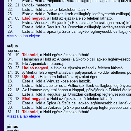
19.
Este a Hold a Plejádok (a Bika csillagkép csillaghalmaza) közel
22.
21
Lyridák meteorraj.
22.
Este a Hold a Jupiter közelében látszik.
23.
Este a Hold a Pollux (az Ikrek csillagkép legfényesebb csillaga)
24.
05
Első negyed
, a Hold az éjszaka első felében látható.
24.
Este a Vénusz a Plejádok (a Bika csillagkép csillaghalmaza) kö
25.
Este a Hold a Regulus (az Oroszlán csillagkép legfényesebb csil
29.
Este a Hold a Spica (a Szűz csillagkép legfényesebb csillaga) k
Vissza a lap elejére
május
nap
óra
01.
19
Telehold
, a Hold egész éjszaka látható.
04.
Hajnalban a Hold az Antares (a Skorpió csillagkép legfényesebb 
05.
10
Eta-Aquaridák meteorraj.
09.
23
Utolsó negyed
, a Hold az éjszaka második felében látható.
14.
16
A Merkúr felső együttállásban, pályájának a Földdel átellenes po
16.
22
Újhold
, a Hold nem látható az éjszakai égen.
18.
Este a Hold a Vénusz közelében látszik.
20.
Este a Hold a Jupiter és a Pollux (az Ikrek csillagkép legfényes
22.
18
Az Uránusz együttállásban a Nappal, pályájának a Földdel átelle
22.
Este a Hold a Regulus (az Oroszlán csillagkép legfényesebb csil
23.
13
Első negyed
, a Hold az éjszaka első felében látható.
27.
Este a Hold a Spica (a Szűz csillagkép legfényesebb csillaga) k
30.
Este a Hold az Antares (a Skorpió csillagkép legfényesebb csill
31.
11
Telehold
, a Hold egész éjszaka látható.
Vissza a lap elejére
június
nap
óra