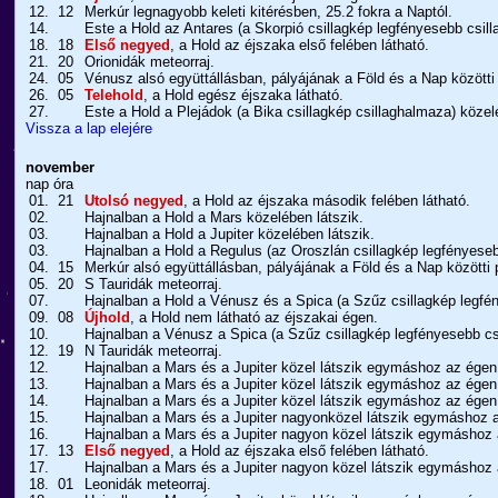
12.
12
Merkúr legnagyobb keleti kitérésben, 25.2 fokra a Naptól.
14.
Este a Hold az Antares (a Skorpió csillagkép legfényesebb csill
18.
18
Első negyed
, a Hold az éjszaka első felében látható.
21.
20
Orionidák meteorraj.
24.
05
Vénusz alsó együttállásban, pályájának a Föld és a Nap közötti 
26.
05
Telehold
, a Hold egész éjszaka látható.
27.
Este a Hold a Plejádok (a Bika csillagkép csillaghalmaza) közel
Vissza a lap elejére
november
nap
óra
01.
21
Utolsó negyed
, a Hold az éjszaka második felében látható.
02.
Hajnalban a Hold a Mars közelében látszik.
03.
Hajnalban a Hold a Jupiter közelében látszik.
03.
Hajnalban a Hold a Regulus (az Oroszlán csillagkép legfényesebb
04.
15
Merkúr alsó együttállásban, pályájának a Föld és a Nap közötti 
05.
20
S Tauridák meteorraj.
07.
Hajnalban a Hold a Vénusz és a Spica (a Szűz csillagkép legfén
09.
08
Újhold
, a Hold nem látható az éjszakai égen.
10.
Hajnalban a Vénusz a Spica (a Szűz csillagkép legfényesebb csi
12.
19
N Tauridák meteorraj.
12.
Hajnalban a Mars és a Jupiter közel látszik egymáshoz az égen
13.
Hajnalban a Mars és a Jupiter közel látszik egymáshoz az égen
14.
Hajnalban a Mars és a Jupiter közel látszik egymáshoz az égen
15.
Hajnalban a Mars és a Jupiter nagyonközel látszik egymáshoz 
16.
Hajnalban a Mars és a Jupiter nagyon közel látszik egymáshoz
17.
13
Első negyed
, a Hold az éjszaka első felében látható.
17.
Hajnalban a Mars és a Jupiter nagyon közel látszik egymáshoz
18.
01
Leonidák meteorraj.