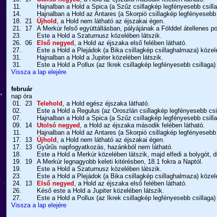
11.
Hajnalban a Hold a Spica (a Szűz csillagkép legfényesebb csilla
14.
Hajnalban a Hold az Antares (a Skorpió csillagkép legfényesebb 
18.
21
Újhold
, a Hold nem látható az éjszakai égen.
21.
17
A Merkúr felső együttállásban, pályájának a Földdel átellenes po
23.
Este a Hold a Szaturnusz közelében látszik.
26.
06
Első negyed
, a Hold az éjszaka első felében látható.
27.
Este a Hold a Plejádok (a Bika csillagkép csillaghalmaza) közel
31.
Hajnalban a Hold a Jupiter közelében látszik.
31.
Este a Hold a Pollux (az Ikrek csillagkép legfényesebb csillaga)
Vissza a lap elejére
február
nap
óra
01.
23
Telehold
, a Hold egész éjszaka látható.
02.
Este a Hold a Regulus (az Oroszlán csillagkép legfényesebb csil
07.
Hajnalban a Hold a Spica (a Szűz csillagkép legfényesebb csilla
09.
14
Utolsó negyed
, a Hold az éjszaka második felében látható.
11.
Hajnalban a Hold az Antares (a Skorpió csillagkép legfényesebb 
17.
13
Újhold
, a Hold nem látható az éjszakai égen.
17.
13
Gyűrűs napfogyatkozás, hazánkból nem látható.
18.
Este a Hold a Merkúr közelében látszik, majd elfedi a bolygót,
19.
19
A Merkúr legnagyobb keleti kitérésben, 18.1 fokra a Naptól.
19.
Este a Hold a Szaturnusz közelében látszik.
23.
Este a Hold a Plejádok (a Bika csillagkép csillaghalmaza) közel
24.
13
Első negyed
, a Hold az éjszaka első felében látható.
26.
Késő este a Hold a Jupiter közelében látszik.
27.
Este a Hold a Pollux (az Ikrek csillagkép legfényesebb csillaga)
Vissza a lap elejére