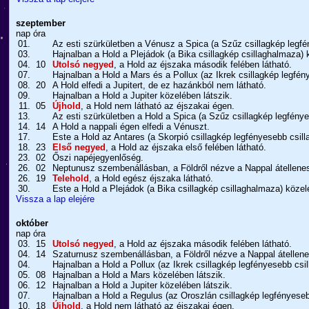
szeptember
nap
óra
01.
Az esti szürkületben a Vénusz a Spica (a Szűz csillagkép legfé
03.
Hajnalban a Hold a Plejádok (a Bika csillagkép csillaghalmaza) 
04.
10
Utolsó negyed
, a Hold az éjszaka második felében látható.
07.
Hajnalban a Hold a Mars és a Pollux (az Ikrek csillagkép legfén
08.
20
A Hold elfedi a Jupitert, de ez hazánkból nem látható.
09.
Hajnalban a Hold a Jupiter közelében látszik.
11.
05
Újhold
, a Hold nem látható az éjszakai égen.
13.
Az esti szürkületben a Hold a Spica (a Szűz csillagkép legfénye
14.
14
A Hold a nappali égen elfedi a Vénuszt.
17.
Este a Hold az Antares (a Skorpió csillagkép legfényesebb csill
18.
23
Első negyed
, a Hold az éjszaka első felében látható.
23.
02
Őszi napéjegyenlőség.
26.
02
Neptunusz szembenállásban, a Földről nézve a Nappal átellenes
26.
19
Telehold
, a Hold egész éjszaka látható.
30.
Este a Hold a Plejádok (a Bika csillagkép csillaghalmaza) közel
Vissza a lap elejére
október
nap
óra
03.
15
Utolsó negyed
, a Hold az éjszaka második felében látható.
04.
14
Szaturnusz szembenállásban, a Földről nézve a Nappal átellene
04.
Hajnalban a Hold a Pollux (az Ikrek csillagkép legfényesebb csil
05.
08
Hajnalban a Hold a Mars közelében látszik.
06.
12
Hajnalban a Hold a Jupiter közelében látszik.
07.
Hajnalban a Hold a Regulus (az Oroszlán csillagkép legfényesebb
10.
18
Újhold
, a Hold nem látható az éjszakai égen.