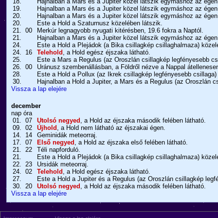
18.
Hajnalban a Mars és a Jupiter közel látszik egymáshoz az égen
19.
Hajnalban a Mars és a Jupiter közel látszik egymáshoz az égen
20.
Hajnalban a Mars és a Jupiter közel látszik egymáshoz az égen
20.
Este a Hold a Szaturnusz közelében látszik.
21.
00
Merkúr legnagyobb nyugati kitérésben, 19.6 fokra a Naptól.
21.
Hajnalban a Mars és a Jupiter közel látszik egymáshoz az égen
24.
Este a Hold a Plejádok (a Bika csillagkép csillaghalmaza) közel
24.
16
Telehold
, a Hold egész éjszaka látható.
25.
Este a Mars a Regulus (az Oroszlán csillagkép legfényesebb csi
26.
00
Uránusz szembenállásban, a Földről nézve a Nappal átellenesen
28.
Este a Hold a Pollux (az Ikrek csillagkép legfényesebb csillaga)
30.
Hajnalban a Hold a Jupiter, a Mars és a Regulus (az Oroszlán c
Vissza a lap elejére
december
nap
óra
01.
07
Utolsó negyed
, a Hold az éjszaka második felében látható.
09.
02
Újhold
, a Hold nem látható az éjszakai égen.
14.
14
Geminidák meteorraj.
17.
07
Első negyed
, a Hold az éjszaka első felében látható.
21.
22
Téli napforduló.
21.
Este a Hold a Plejádok (a Bika csillagkép csillaghalmaza) közel
22.
23
Ursidák meteorraj.
24.
02
Telehold
, a Hold egész éjszaka látható.
27.
Este a Hold a Jupiter és a Regulus (az Oroszlán csillagkép legf
30.
20
Utolsó negyed
, a Hold az éjszaka második felében látható.
Vissza a lap elejére