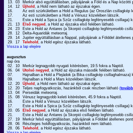
13.
03
Merkúr alsó együttállásban, pályájának a Föld és a Nap közötti 
14.
12
Újhold
, a Hold nem látható az éjszakai égen.
16.
Az esti szürkületben a Hold a Regulus (az Oroszlán csillagkép l
17.
Az esti szürkületben a Hold a Vénusz közelében látszik.
21.
Este a Hold a Spica (a Szűz csillagkép legfényesebb csillaga) k
21.
13
Első negyed
, a Hold az éjszaka első felében látható.
24.
23
Este a Hold az Antares (a Skorpió csillagkép legfényesebb csill
28.
12
Delta-Aquaridák meteorraj.
29.
14
Jupiter együttállásban a Nappal, pályájának a Földdel átellenes 
29.
17
Telehold
, a Hold egész éjszaka látható.
Vissza a lap elejére
augusztus
nap
óra
02.
10
Merkúr legnagyobb nyugati kitérésben, 19.5 fokra a Naptól.
06.
04
Utolsó negyed
, a Hold az éjszaka második felében látható.
07.
Hajnalban a Hold a Plejádok (a Bika csillagkép csillaghalmaza) 
09.
Hajnalban a Hold a Mars közelében látszik.
12.
20
Újhold
, a Hold nem látható az éjszakai égen.
12.
20
Teljes napfogyatkozás, hazánkból csak részben látható
(
tovább
13.
04
Perseidák meteorraj.
15.
08
Vénusz legnagyobb keleti kitérésben, 45.9 fokra a Naptól.
16.
Este a Hold a Vénusz közelében látszik.
17.
Este a Hold a Spica (a Szűz csillagkép legfényesebb csillaga) k
20.
05
Első negyed
, a Hold az éjszaka első felében látható.
21.
Este a Hold az Antares (a Skorpió csillagkép legfényesebb csill
27.
19
Merkúr felső együttállásban, pályájának a Földdel átellenes pont
28.
06
Részleges holdfogyatkozás, hazánkból nem látható.
28.
06
Telehold
, a Hold egész éjszaka látható.
Vissza a lap elejére