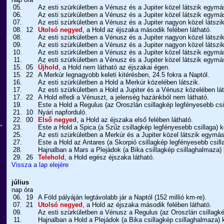
05.
Az esti szürkületben a Vénusz és a Jupiter közel látszik egym
06.
Az esti szürkületben a Vénusz és a Jupiter közel látszik egym
07.
Az esti szürkületben a Vénusz és a Jupiter nagyon közel látsz
08.
12
Utolsó negyed
, a Hold az éjszaka második felében látható.
08.
Az esti szürkületben a Vénusz és a Jupiter nagyon közel látsz
09.
Az esti szürkületben a Vénusz és a Jupiter nagyon közel látsz
10.
Az esti szürkületben a Vénusz és a Jupiter közel látszik egym
11.
Az esti szürkületben a Vénusz és a Jupiter közel látszik egym
15.
05
Újhold
, a Hold nem látható az éjszakai égen.
15.
22
A Merkúr legnagyobb keleti kitérésben, 24.5 fokra a Naptól.
16.
Az esti szürkületben a Hold a Merkúr közelében látszik.
17.
Az esti szürkületben a Hold a Jupiter és a Vénusz közelében lát
17.
22
A Hold elfedi a Vénuszt, a jelenség hazánkból nem látható.
19.
Este a Hold a Regulus (az Oroszlán csillagkép legfényesebb csil
21.
10
Nyári napforduló.
22.
00
Első negyed
, a Hold az éjszaka első felében látható.
23.
Este a Hold a Spica (a Szűz csillagkép legfényesebb csillaga) k
25.
Az esti szürkületben a Merkúr és a Jupiter közel látszik egymá
27.
Este a Hold az Antares (a Skorpió csillagkép legfényesebb csill
28.
Hajnalban a Mars a Plejádok (a Bika csillagkép csillaghalmaza) 
29.
26
Telehold
, a Hold egész éjszaka látható.
Vissza a lap elejére
július
nap
óra
06.
19
A Föld pályáján legtávolabb jár a Naptól (152 millió km-re).
07.
21
Utolsó negyed
, a Hold az éjszaka második felében látható.
09.
Az esti szürkületben a Vénusz a Regulus (az Oroszlán csillagké
11.
Hajnalban a Hold a Plejádok (a Bika csillagkép csillaghalmaza) 