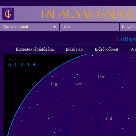
Éjszakai égbolt
Hold
Bolygók
Csillag
Égitestek láthatósága
Előző nap
Előző időpont
A 