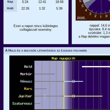
Nap
5:24
12:41
19:58
Hold
22:26
1:32
5:39
nappal: 14,6 ó
Ezen a napon nincs különleges
éjszaka: 9,4 ó
csillagászati esemény.
szürkület: 1,3 
a Nap delelési magas
A Hold és a bolygók láthatósága az éjszaka folyamán