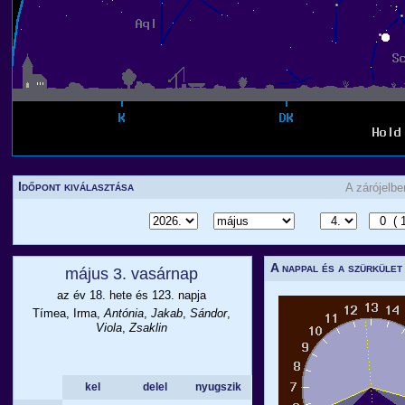
Időpont kiválasztása
A zárójelb
A nappal és a szürkület
május 3. vasárnap
az év 18. hete és 123. napja
Tímea, Irma,
Antónia
,
Jakab
,
Sándor
,
Viola
,
Zsaklin
kel
delel
nyugszik