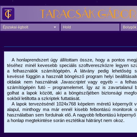
Éjszakai égbolt
Hold
Bolygók
A honlaprendszert úgy állítottam össze, hogy a pontos megje
téséhez minél kevesebb speciális szoftvereszközre legyen sz
a felhasználók számítógépén. A látvány pedig lehetőség sz
kevéssé függjön a használt böngésző program helyi beállításait
oldalak nem használnak
Javascriptet
vagy egyéb – a felhas
számítógépén futó – programelemet. Így az is zavartalanul b
golhat a lapok között, aki a böngészőjében biztonsági megfo
sokból letiltotta a szkriptek futtatását.
A lapok tervezésénél 1024x768 képelem méretű képernyőt v
alapul, minthogy ma már ennél kisebb felbontású monitorok o
használatban sem fordulnak elő. A nagyobb felbontású képernyő
a honlap megtekintése során esztétikai hátrányt nem okoz.