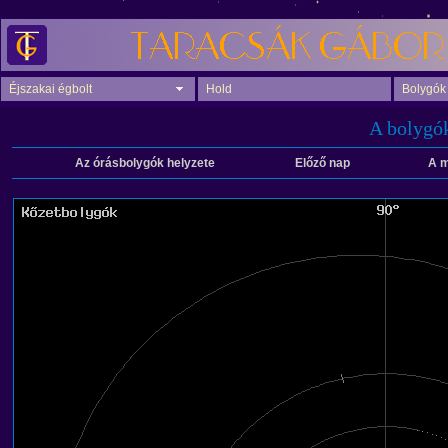
Éjszakai égbolt
Hold
Bolygók
A bolygók
Az órásbolygók helyzete
Előző nap
A m