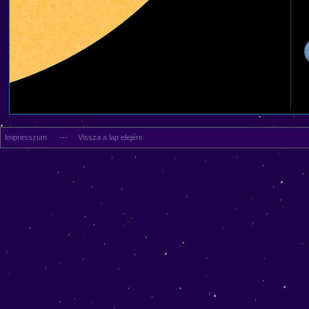
Impresszum
---
Vissza a lap elejére