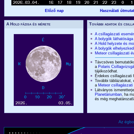
Előző nap
Használati útmuta
A Hold fázisa és mérete
További adatok és csill
A csillagászati esemé
A bolygók láthatósága
A Hold helyzete és m
A bolygók elhelyezked
Meteor csillagászati
Távcsöves bemutatókró
a
Polaris Csillagvizsg
tájékozódhat.
Érdekes csillagászati 
További táblázatokat, 
a
Meteor csillagászat
Látványos ismeretterje
Planetáriumban
, ha m
és még meghatározatlan
Az égbo