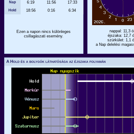
Nap
6:19
11:56
17:33
Hold
18:56
0:16
6:34
nappal: 11,3 ó
Ezen a napon nincs különleges
éjszaka: 12,7 
csillagászati esemény.
szürkület: 1,1 
a Nap delelési magas
A Hold és a bolygók láthatósága az éjszaka folyamán