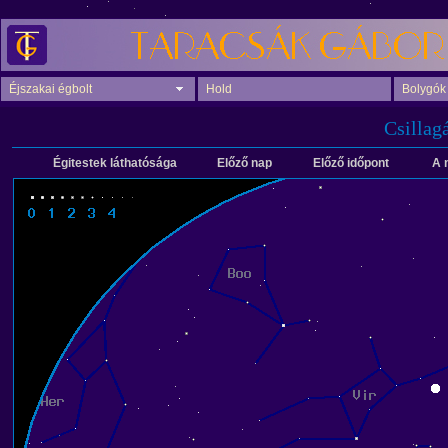
Éjszakai égbolt
Hold
Bolygók
Csillag
Égitestek láthatósága
Előző nap
Előző időpont
A 