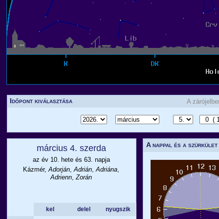
Időpont kiválasztása
A zárójelb
A nappal és a szürkület
március 4. szerda
az év 10. hete és 63. napja
Kázmér,
Adorján
,
Adrián
,
Adriána
,
Adrienn
,
Zorán
kel
delel
nyugszik