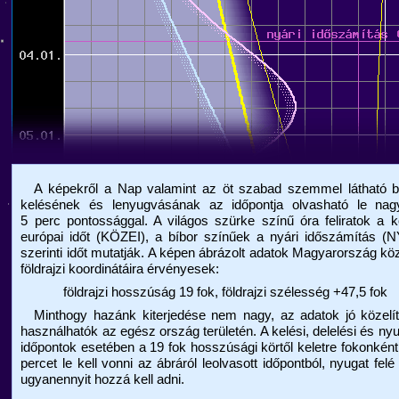
A képekről a Nap valamint az öt szabad szemmel látható b
kelésének és lenyugvásának az időpontja olvasható le nagy
5 perc pontossággal. A világos szürke színű óra feliratok a 
európai időt (KÖZEI), a bíbor színűek a nyári időszámítás (
szerinti időt mutatják. A képen ábrázolt adatok Magyarország k
földrajzi koordinátáira érvényesek:
földrajzi hosszúság 19 fok, földrajzi szélesség +47,5 fok
Minthogy hazánk kiterjedése nem nagy, az adatok jó közelít
használhatók az egész ország területén. A kelési, delelési és ny
időpontok esetében a 19 fok hosszúsági körtől keletre fokonkén
percet le kell vonni az ábráról leolvasott időpontból, nyugat felé
ugyanennyit hozzá kell adni.