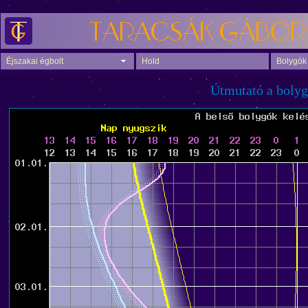
Éjszakai égbolt
Hold
Bolygók
Útmutató a bolyg