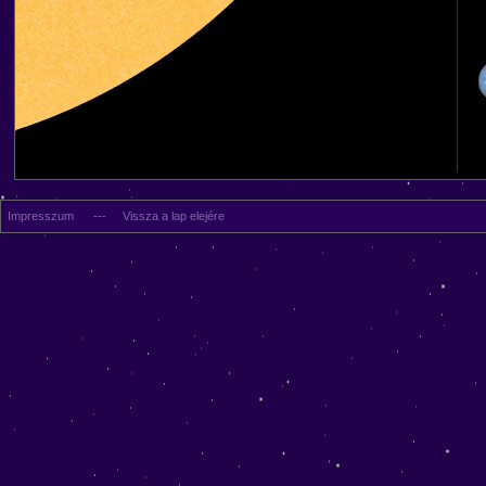
Impresszum
---
Vissza a lap elejére