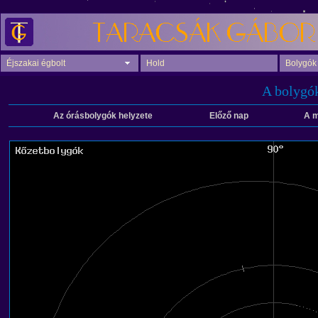
Éjszakai égbolt
Hold
Bolygók
A bolygók
Az órásbolygók helyzete
Előző nap
A m