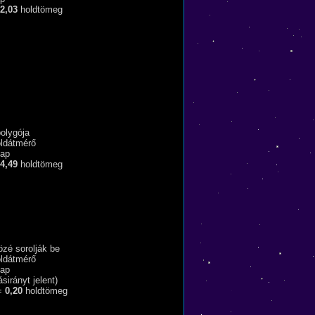
2,03
holdtömeg
olygója
ldátmérő
ap
4,49
holdtömeg
özé sorolják be
ldátmérő
ap
ásirányt jelent)
=
0,20
holdtömeg