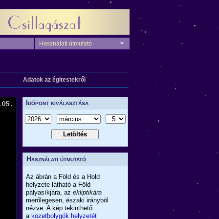
Használati útmutató
Adatok az égitestekről
Időpont kiválasztása
Használati útmutató
Az ábrán a Föld és a Hold
helyzete látható a Föld
pályasíkjára, az
ekliptikára
merőlegesen, északi irányból
nézve. A kép tekinthető
a
közetbolygók helyzetét