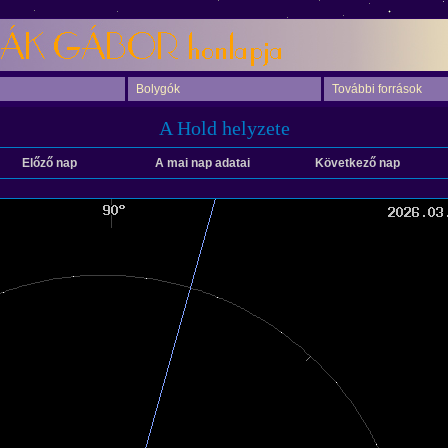
Bolygók
További források
A Hold helyzete
Előző nap
A mai nap adatai
Következő nap