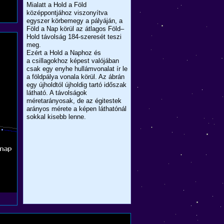
Mialatt a Hold a Föld
középpontjához viszonyítva
egyszer körbemegy a pályáján, a
Föld a Nap körül az átlagos Föld–
Hold távolság 184-szeresét teszi
meg.
Ezért a Hold a Naphoz és
a csillagokhoz képest valójában
csak egy enyhe hullámvonalat ír le
a földpálya vonala körül. Az ábrán
egy újholdtól újholdig tartó időszak
látható. A távolságok
méretarányosak, de az égitestek
arányos mérete a képen láthatónál
sokkal kisebb lenne.