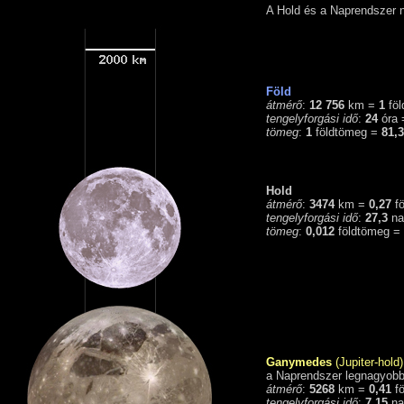
A Hold és a Naprendszer 
Föld
átmérő
:
12 756
km =
1
föl
tengelyforgási idő
:
24
óra
tömeg
:
1
földtömeg =
81,3
Hold
átmérő
:
3474
km =
0,27
fö
tengelyforgási idő
:
27,3
na
tömeg
:
0,012
földtömeg =
Ganymedes
(Jupiter-hold)
a Naprendszer legnagyobb
átmérő
:
5268
km =
0,41
fö
tengelyforgási idő
:
7,15
na