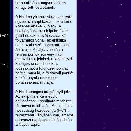
bemutató ábra nagyon erősen
kinagyított részletének.
A Hold pályájának síkja nem esik
egybe az ekliptikával – az eltérés
közepes értéke 5,15 fok. A
holdpályának az ekliptika fölötti
(attól északra lévő) szakaszát
folyamatos vonal, az ekliptika
alatti szakaszát pontozott vonal
ábrázolja. A pálya vonalán a
fényes pontok egy-egy napi
elmozdulást jelölnek a következő
keringés során. Ennek az
időszaknak a földközeli pontját
befelé irányuló, a földtávoli pontját
kifelé irányuló merőleges
vonalszakasz mutatja.
A Hold keringési irányát nyíl jelzi.
Az ekliptika síkára épülő
csillagászati koordináta-rendszer
fő irányai is láthatók. Az ekliptikai
hosszúság kezdőpontja (
l=0°
) a
tavaszpont
irányában van, amerre
a tavaszi napéjegyenlőség idején
a Napot látjuk.