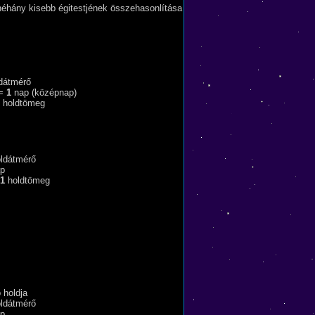
néhány kisebb égitestjének összehasonlítása
dátmérő
 =
1
nap (középnap)
holdtömeg
ldátmérő
p
1
holdtömeg
 holdja
ldátmérő
p