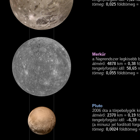
tömeg
:
0,025
földtömeg =
Merkúr
a Naprendszer legkisebb b
átmérő
:
4878
km =
0,38
fö
tengelyforgási idő
:
58,65
n
tömeg
:
0,055
földtömeg =
Pluto
2006 óta a törpebolygók k
átmérő
:
2370
km =
0,19
fö
tengelyforgási idő
:
–6,39
n
(a mínusz jel fordított forg
tömeg
:
0,0024
földtömeg 