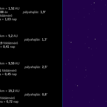
km =
1,52
AU
,88
év
pályahajlás
:
1,9
°
ldátmérő
a =
1,03
nap
km =
5,2
AU
év
pályahajlás
:
1,3
°
19
földátmérő
 =
0,41
nap
km =
9,59
AU
év
pályahajlás
:
2,5
°
1
földátmérő
a =
0,45
nap
km =
19,2
AU
év
pályahajlás
:
0,8
°
földátmérő
ra =
0,72
nap