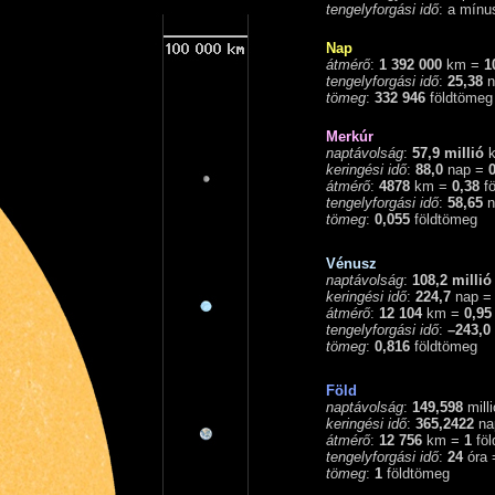
tengelyforgási idő
: a mínus
Nap
átmérő
:
1 392 000
km =
1
tengelyforgási idő
:
25,38
n
tömeg
:
332 946
földtömeg
Merkúr
naptávolság
:
57,9 millió
k
keringési idő
:
88,0
nap =
0
átmérő
:
4878
km =
0,38
fö
tengelyforgási idő
:
58,65
n
tömeg
:
0,055
földtömeg
Vénusz
naptávolság
:
108,2 millió
keringési idő
:
224,7
nap 
átmérő
:
12 104
km =
0,95
tengelyforgási idő
:
–243,0
tömeg
:
0,816
földtömeg
Föld
naptávolság
:
149,598
mill
keringési idő
:
365,2422
na
átmérő
:
12 756
km =
1
föl
tengelyforgási idő
:
24
óra
tömeg
:
1
földtömeg