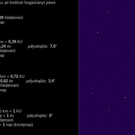
z jel fordított forgásirányt jelent
09
földátmérő
ap
m =
0,39
AU
,24
év
pályahajlás
:
7,0
°
ldátmérő
ap
km =
0,72
AU
=
0,62
év
pályahajlás
:
3,4
°
földátmérő
nap
ió km =
1
AU
p =
1
év
pályahajlás
:
0
°
dátmérő
 =
1
nap (középnap)