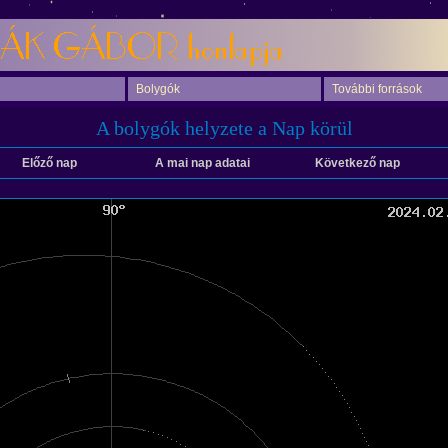
Bolygók
További források
A bolygók helyzete a Nap körül
Előző nap
A mai nap adatai
Következő nap