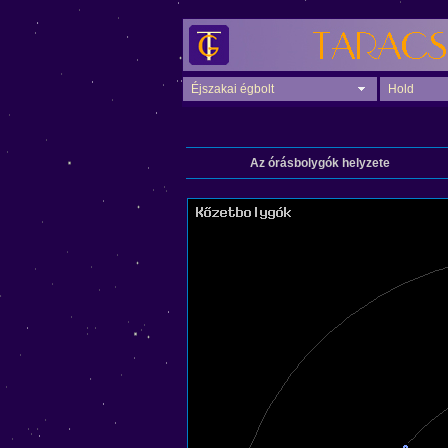
Éjszakai égbolt
Hold
Az órásbolygók helyzete