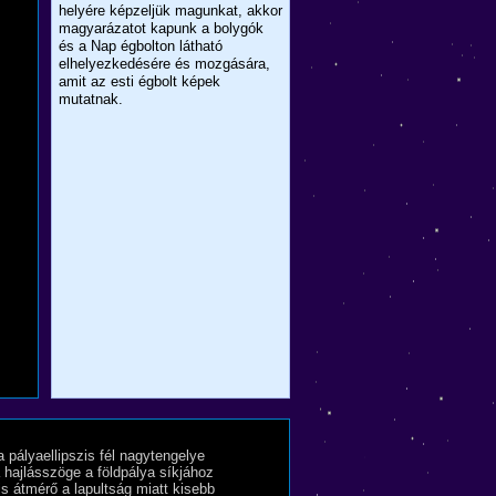
helyére képzeljük magunkat, akkor
magyarázatot kapunk a bolygók
és a Nap égbolton látható
elhelyezkedésére és mozgására,
amit az esti égbolt képek
mutatnak.
a pályaellipszis fél nagytengelye
 hajlásszöge a földpálya síkjához
ris átmérő a lapultság miatt kisebb