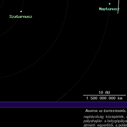
Adatok az égitestekről
naptávolság
: középérték, 
pályahajlás
: a bolygópálya
átmérő
: egyenlítői, a polá