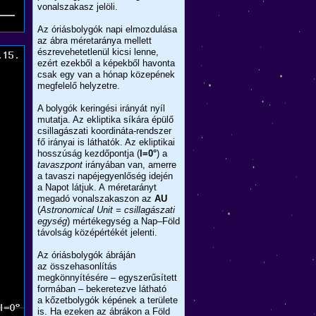
vonalszakasz jelöli.
Az óriásbolygók napi elmozdulása
az ábra méretaránya mellett
észrevehetetlenül kicsi lenne,
ezért ezekből a képekből havonta
csak egy van a hónap közepének
megfelelő helyzetre.
A bolygók keringési irányát nyíl
mutatja. Az ekliptika síkára épülő
csillagászati koordináta-rendszer
fő irányai is láthatók. Az ekliptikai
hosszúság kezdőpontja (
l=0°
) a
tavaszpont
irányában van, amerre
a tavaszi napéjegyenlőség idején
a Napot látjuk. A méretarányt
megadó vonalszakaszon az
AU
(
Astronomical Unit = csillagászati
egység
) mértékegység a Nap–Föld
távolság középértékét jelenti.
Az óriásbolygók ábráján
az összehasonlítás
megkönnyítésére – egyszerűsített
formában – bekeretezve látható
a kőzetbolygók képének a területe
is. Ha ezeken az ábrákon a Föld