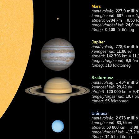
Mars
naptávolság
:
227,9 millió
keringési idő
:
687
nap =
1
átmérő
:
6794
km =
0,53
fö
tengelyforgási idő
:
24,6
ór
tömeg
:
0,108
földtömeg
Jupiter
naptávolság
:
778,6 millió
keringési idő
:
11,86
átmérő
:
142 796
km =
11,
tengelyforgási idő
:
9,9
óra
tömeg
:
318
földtömeg
Szaturnusz
naptávolság
:
1 434 millió
keringési idő
:
29,42
átmérő
:
120 000
km =
9,4
tengelyforgási idő
:
10,7
ór
tömeg
:
95
földtömeg
Uránusz
naptávolság
:
2 873 millió
keringési idő
:
83,75
átmérő
:
50 800
km =
3,98
tengelyforgási idő
:
–17,2
ó
tömeg
:
14,5
földtömeg