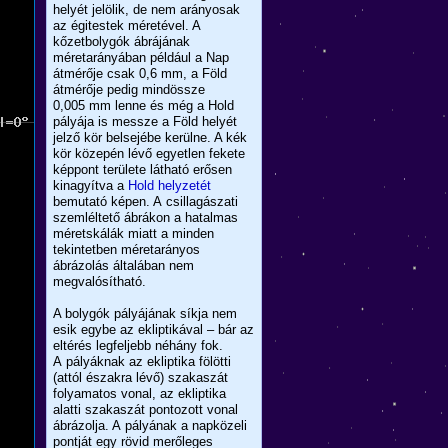
helyét jelölik, de nem arányosak
az égitestek méretével. A
kőzetbolygók ábrájának
méretarányában például a Nap
átmérője csak 0,6 mm, a Föld
átmérője pedig mindössze
0,005 mm lenne és még a Hold
pályája is messze a Föld helyét
jelző kör belsejébe kerülne. A kék
kör közepén lévő egyetlen fekete
képpont területe látható erősen
kinagyítva a
Hold helyzetét
bemutató képen. A csillagászati
szemléltető ábrákon a hatalmas
méretskálák miatt a minden
tekintetben méretarányos
ábrázolás általában nem
megvalósítható.
A bolygók pályájának síkja nem
esik egybe az ekliptikával – bár az
eltérés legfeljebb néhány fok.
A pályáknak az ekliptika fölötti
(attól északra lévő) szakaszát
folyamatos vonal, az ekliptika
alatti szakaszát pontozott vonal
ábrázolja. A pályának a napközeli
pontját egy rövid merőleges