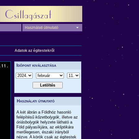
Használati útmutató
Adatok az égitestekről
Időpont kiválasztása
Használati útmutató
A két ábrán a Földhöz hasonló
felépítésű
kőzetbolygók
, illetve az
óriásbolygók
helyzete látható a
Föld pályasíkjára, az
ekliptikára
merőlegesen, északi irányból
nézve. A körök csak az égitestek