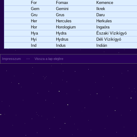
For
Fornax
Kemence
Gem
Gemini
Ikrek
Gru
Grus
Daru
Her
Hercules
Herkules
Hor
Horologium
Ingaóra
Hya
Hydra
Északi Vízikígyó
Hyi
Hydrus
Déli Vízikígyó
Ind
Indus
Indián
Impresszum
---
Vissza a lap elejére