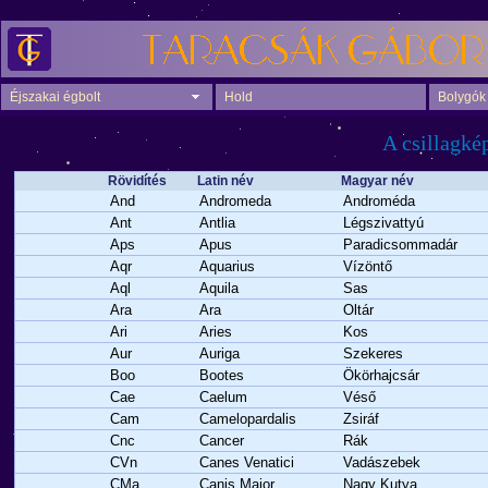
Éjszakai égbolt
Hold
Bolygók
A csillagké
Rövidítés
Latin név
Magyar név
And
Andromeda
Androméda
Ant
Antlia
Légszivattyú
Aps
Apus
Paradicsommadár
Aqr
Aquarius
Vízöntő
Aql
Aquila
Sas
Ara
Ara
Oltár
Ari
Aries
Kos
Aur
Auriga
Szekeres
Boo
Bootes
Ökörhajcsár
Cae
Caelum
Véső
Cam
Camelopardalis
Zsiráf
Cnc
Cancer
Rák
CVn
Canes Venatici
Vadászebek
CMa
Canis Maior
Nagy Kutya