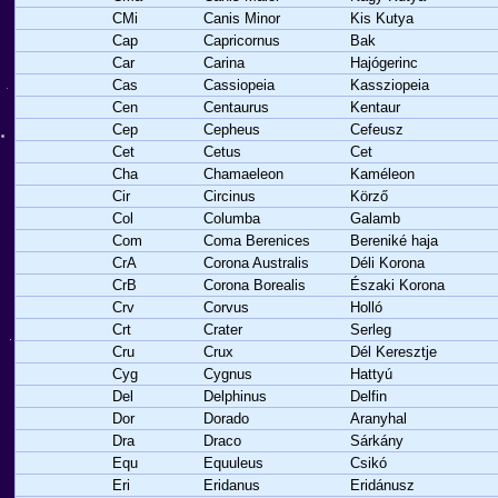
CMi
Canis Minor
Kis Kutya
Cap
Capricornus
Bak
Car
Carina
Hajógerinc
Cas
Cassiopeia
Kassziopeia
Cen
Centaurus
Kentaur
Cep
Cepheus
Cefeusz
Cet
Cetus
Cet
Cha
Chamaeleon
Kaméleon
Cir
Circinus
Körző
Col
Columba
Galamb
Com
Coma Berenices
Bereniké haja
CrA
Corona Australis
Déli Korona
CrB
Corona Borealis
Északi Korona
Crv
Corvus
Holló
Crt
Crater
Serleg
Cru
Crux
Dél Keresztje
Cyg
Cygnus
Hattyú
Del
Delphinus
Delfin
Dor
Dorado
Aranyhal
Dra
Draco
Sárkány
Equ
Equuleus
Csikó
Eri
Eridanus
Eridánusz