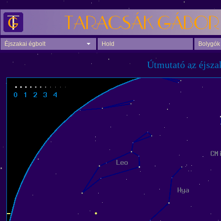
Éjszakai égbolt
Hold
Bolygók
Útmutató az éjsza