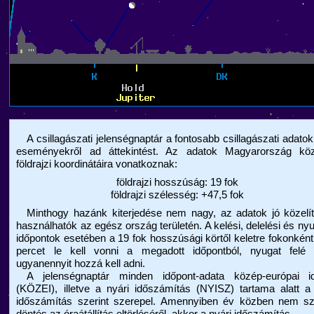
A csillagászati jelenségnaptár a fontosabb csillagászati adatok
eseményekről ad áttekintést. Az adatok Magyarország kö
földrajzi koordinátáira vonatkoznak:
földrajzi hosszúság: 19 fok
földrajzi szélesség: +47,5 fok
Minthogy hazánk kiterjedése nem nagy, az adatok jó közelít
használhatók az egész ország területén. A kelési, delelési és nyu
időpontok esetében a 19 fok hosszúsági körtől keletre fokonkén
percet le kell vonni a megadott időpontból, nyugat felé 
ugyanennyit hozzá kell adni.
A jelenségnaptár minden időpont-adata közép-európai i
(KÖZEI), illetve a nyári időszámítás (NYISZ) tartama alatt a
időszámítás szerint szerepel. Amennyiben év közben nem szü