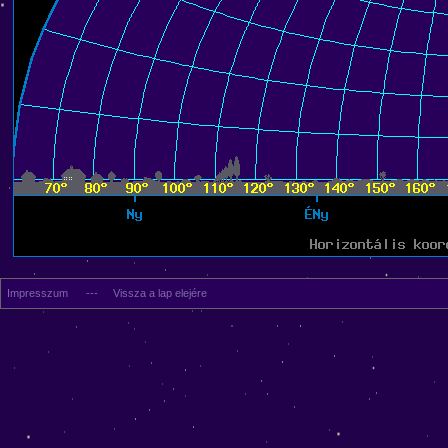
Impresszum
---
Vissza a lap elejére