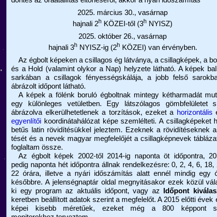
döntés az óraátállítás eltörléséről, akkor a nyári időszámítás
2025. március 30., vasárnap
h
h
hajnali 2
KÖZEI-től (3
NYISZ)
2025. október 26., vasárnap
h
h
hajnali 3
NYISZ-ig (2
KÖZEI) van érvényben.
Az égbolt képeken a csillagos ég látványa, a csillagképek, a bo
és a Hold (valamint olykor a Nap) helyzete látható. A képek bal
sarkában a csillagok fényességskálája, a jobb felső sarokb
ábrázolt időpont látható.
A képek a fölénk boruló égboltnak mintegy kétharmadát muta
egy különleges vetületben. Egy látszólagos gömbfelületet s
ábrázolva elkerülhetetlenek a torzítások, ezeket a
horizontális
é
egyenlítői
koordinátahálózat képe szemlélteti. A csillagképeket
betűs latin rövidítésükkel jeleztem. Ezeknek a rövidítéseknek a 
tését és a nevek magyar megfelelőjét a csillagképnevek tábláza
foglaltam össze.
Az égbolt képek 2002-től 2014-ig naponta öt időpontra, 201
pedig naponta hét időpontra állnak rendelkezésre: 0, 2, 4, 6, 18,
22 órára, illetve a nyári időszámítás alatt ennél mindig egy 
későbbre. A jelenségnaptár oldal megnyitásakor ezek közül vál
ki egy program az aktuális időpont, vagy az
Időpont kiválas
keretben beállított adatok szerint a megfelelőt. A 2015 előtti évek 
képei kisebb méretűek, ezeket még a 800 képpont s
monitorokhoz terveztem.