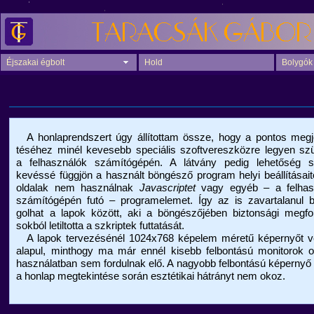
Éjszakai égbolt
Hold
Bolygók
A honlaprendszert úgy állítottam össze, hogy a pontos megje
téséhez minél kevesebb speciális szoftvereszközre legyen sz
a felhasználók számítógépén. A látvány pedig lehetőség sz
kevéssé függjön a használt böngésző program helyi beállításait
oldalak nem használnak
Javascriptet
vagy egyéb – a felhas
számítógépén futó – programelemet. Így az is zavartalanul b
golhat a lapok között, aki a böngészőjében biztonsági megfo
sokból letiltotta a szkriptek futtatását.
A lapok tervezésénél 1024x768 képelem méretű képernyőt v
alapul, minthogy ma már ennél kisebb felbontású monitorok o
használatban sem fordulnak elő. A nagyobb felbontású képernyő
a honlap megtekintése során esztétikai hátrányt nem okoz.