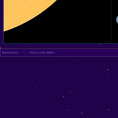
Impresszum
---
Vissza a lap elejére