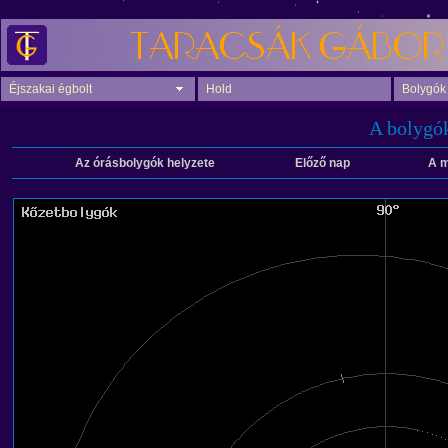
Éjszakai égbolt
Hold
Bolygók
A bolygók
Az órásbolygók helyzete
Előző nap
A m