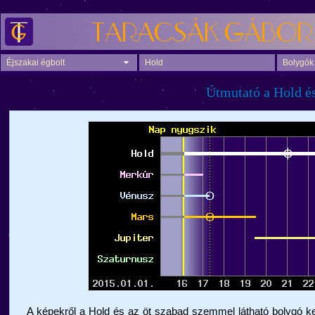
Éjszakai égbolt
Hold
Bolygók
Útmutató a Hold és
A képekről a Hold és az öt szabad szemmel látható bolygó ke