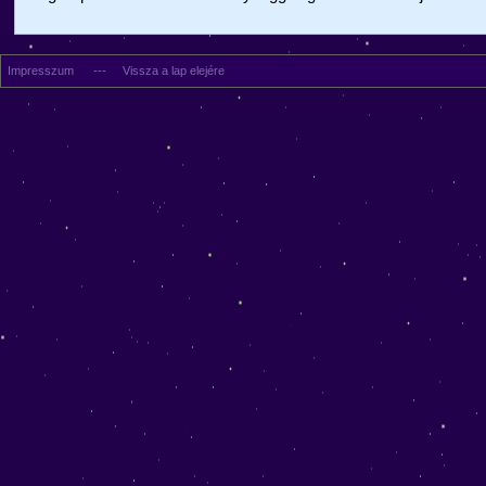
Impresszum
---
Vissza a lap elejére