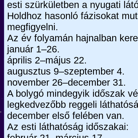
esti szürkületben a nyugati lát
Holdhoz hasonló fázisokat mut
megfigyelni.
Az év folyamán hajnalban ker
január 1–26.
április 2–május 22.
augusztus 9–szeptember 4.
november 26–december 31.
A bolygó mindegyik időszak vé
legkedvezőbb reggeli láthatós
december első felében van.
Az esti láthatóság időszakai:
február 21–március 17.