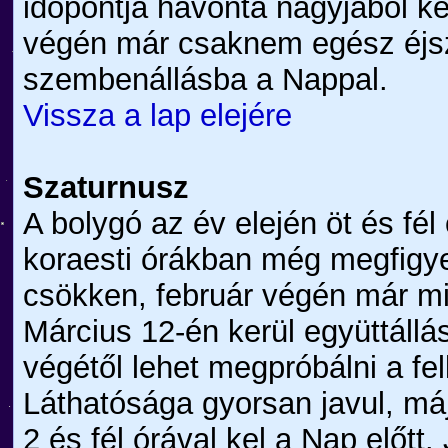
időpontja havonta nagyjából ké
végén már csaknem egész éjsza
szembenállásba a Nappal.
Vissza a lap elejére
Szaturnusz
A bolygó az év elején öt és fél
koraesti órákban még megfigye
csökken, február végén már mi
Március 12-én kerül együttállás
végétől lehet megpróbálni a fel
Láthatósága gyorsan javul, máj
2 és fél órával kel a Nap előtt. 