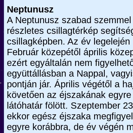
Neptunusz
A Neptunusz szabad szemmel n
részletes csillagtérkép segíts
csillagképben. Az év legelejé
Február közepétől április köze
ezért egyáltalán nem figyelhe
együttállásban a Nappal, vagyi
pontján jár. Április végétől a 
követően az éjszakának egyre
látóhatár fölött. Szeptember 2
ekkor egész éjszaka megfigyel
egyre korábbra, de év végén 