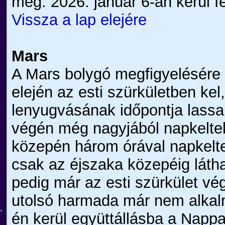
meg. 2026. január 6-án kerül f
Vissza a lap elejére
Mars
A Mars bolygó megfigyelésére 
elején az esti szürkületben ke
lenyugvásának időpontja lassa
végén még nagyjából napkelteko
közepén három órával napkelte
csak az éjszaka közepéig láth
pedig már az esti szürkület vég
utolsó harmada már nem alkalm
én kerül együttállásba a Nappa