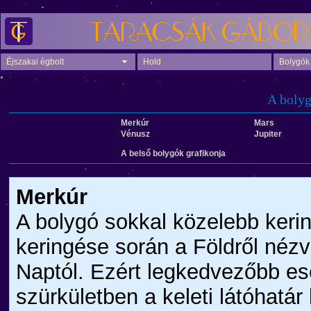
Éjszakai égbolt
Hold
Bolygók
A bolyg
Merkúr
Mars
Vénusz
Jupiter
A belső bolygók grafikonja
Merkúr
A bolygó sokkal közelebb keri
keringése során a Földről nézve
Naptól. Ezért legkedvezőbb ese
szürkületben a keleti látóhatá