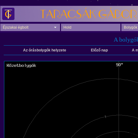
Éjszakai égbolt
Hold
Bolygók
A bolygók
Az órásbolygók helyzete
Előző nap
A m