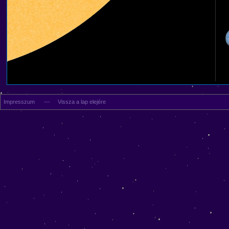
Impresszum
---
Vissza a lap elejére