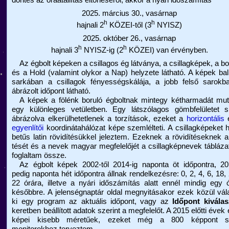
döntés az óraátállítás eltörléséről, akkor a nyári időszámítás
2025. március 30., vasárnap
h
h
hajnali 2
KÖZEI-től (3
NYISZ)
2025. október 26., vasárnap
h
h
hajnali 3
NYISZ-ig (2
KÖZEI) van érvényben.
Az égbolt képeken a csillagos ég látványa, a csillagképek, a bo
és a Hold (valamint olykor a Nap) helyzete látható. A képek bal
sarkában a csillagok fényességskálája, a jobb felső sarokb
ábrázolt időpont látható.
A képek a fölénk boruló égboltnak mintegy kétharmadát muta
egy különleges vetületben. Egy látszólagos gömbfelületet s
ábrázolva elkerülhetetlenek a torzítások, ezeket a
horizontális
é
egyenlítői
koordinátahálózat képe szemlélteti. A csillagképeket
betűs latin rövidítésükkel jeleztem. Ezeknek a rövidítéseknek a 
tését és a nevek magyar megfelelőjét a csillagképnevek tábláza
foglaltam össze.
Az égbolt képek 2002-től 2014-ig naponta öt időpontra, 201
pedig naponta hét időpontra állnak rendelkezésre: 0, 2, 4, 6, 18,
22 órára, illetve a nyári időszámítás alatt ennél mindig egy 
későbbre. A jelenségnaptár oldal megnyitásakor ezek közül vál
ki egy program az aktuális időpont, vagy az
Időpont kiválas
keretben beállított adatok szerint a megfelelőt. A 2015 előtti évek 
képei kisebb méretűek, ezeket még a 800 képpont s
monitorokhoz terveztem.