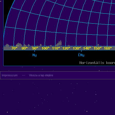
Impresszum
---
Vissza a lap elejére