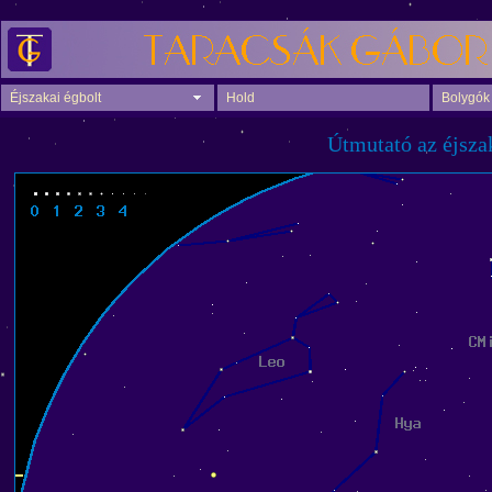
Éjszakai égbolt
Hold
Bolygók
Útmutató az éjsza