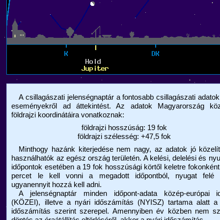
A csillagászati jelenségnaptár a fontosabb csillagászati adatok
eseményekről ad áttekintést. Az adatok Magyarország kö
földrajzi koordinátáira vonatkoznak:
földrajzi hosszúság: 19 fok
földrajzi szélesség: +47,5 fok
Minthogy hazánk kiterjedése nem nagy, az adatok jó közelít
használhatók az egész ország területén. A kelési, delelési és nyu
időpontok esetében a 19 fok hosszúsági körtől keletre fokonkén
percet le kell vonni a megadott időpontból, nyugat felé 
ugyanennyit hozzá kell adni.
A jelenségnaptár minden időpont-adata közép-európai i
(KÖZEI), illetve a nyári időszámítás (NYISZ) tartama alatt a
időszámítás szerint szerepel. Amennyiben év közben nem szü