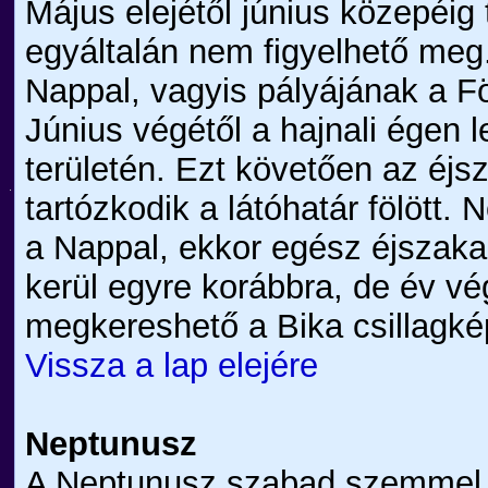
Május elejétől június közepéig 
egyáltalán nem figyelhető meg
Nappal, vagyis pályájának a Fö
Június végétől a hajnali égen l
területén. Ezt követően az éj
tartózkodik a látóhatár fölött
a Nappal, ekkor egész éjszaka
kerül egyre korábbra, de év v
megkereshető a Bika csillagk
Vissza a lap elejére
Neptunusz
A Neptunusz szabad szemmel n