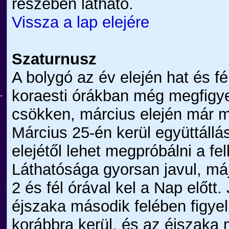
részében látható.
Vissza a lap elejére
Szaturnusz
A bolygó az év elején hat és fé
koraesti órákban még megfigye
csökken, március elején már m
Március 25-én kerül együttállá
elejétől lehet megpróbálni a fe
Láthatósága gyorsan javul, máj
2 és fél órával kel a Nap előtt. 
éjszaka második felében figyel
korábbra kerül, és az éjszaka