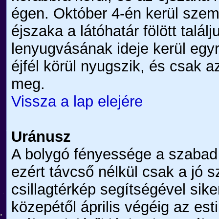
égen. Október 4-én kerül sze
éjszaka a látóhatár fölött talá
lenyugvásának ideje kerül eg
éjfél körül nyugszik, és csak a
meg.
Vissza a lap elejére
Uránusz
A bolygó fényessége a szabad
ezért távcső nélkül csak a jó 
csillagtérkép segítségével sike
közepétől április végéig az es