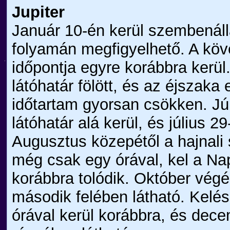
Jupiter
Január 10-én kerül szembenáll
folyamán megfigyelhető. A kö
időpontja egyre korábbra kerül.
látóhatár fölött, és az éjszaka 
időtartam gyorsan csökken. Jú
látóhatár alá kerül, és július 2
Augusztus közepétől a hajnali
még csak egy órával, kel a Nap
korábbra tolódik. Október végén
második felében látható. Kelés
órával kerül korábbra, és de