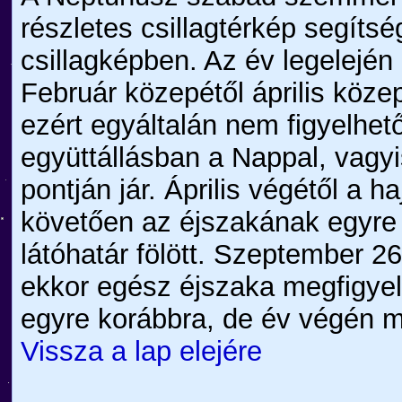
részletes csillagtérkép segíts
csillagképben. Az év legelejé
Február közepétől április köze
ezért egyáltalán nem figyelhe
együttállásban a Nappal, vagyi
pontján jár. Április végétől a 
követően az éjszakának egyre
látóhatár fölött. Szeptember 2
ekkor egész éjszaka megfigyel
egyre korábbra, de év végén 
Vissza a lap elejére