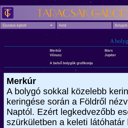
Éjszakai égbolt
Hold
Bolygók
A bolyg
Merkúr
Mars
Vénusz
Jupiter
A belső bolygók grafikonja
Merkúr
A bolygó sokkal közelebb keri
keringése során a Földről nézve
Naptól. Ezért legkedvezőbb ese
szürkületben a keleti látóhatá