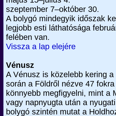
szeptember 7–október 30.
A bolygó mindegyik időszak ke
legjobb esti láthatósága febru
felében van.
Vissza a lap elejére
Vénusz
A Vénusz is közelebb kering a
során a Földről nézve 47 fokra 
könnyebb megfigyelni, mint a Me
vagy napnyugta után a nyugati 
bolygó szintén mutat a Holdho