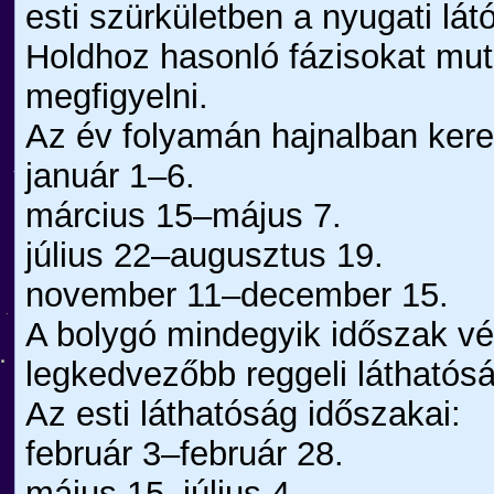
esti szürkületben a nyugati lát
Holdhoz hasonló fázisokat mut
megfigyelni.
Az év folyamán hajnalban ker
január 1–6.
március 15–május 7.
július 22–augusztus 19.
november 11–december 15.
A bolygó mindegyik időszak vé
legkedvezőbb reggeli látható
Az esti láthatóság időszakai:
február 3–február 28.
május 15–július 4.