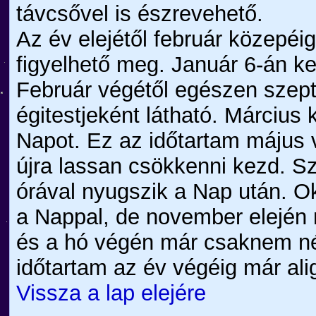
távcsővel is észrevehető.
Az év elejétől február közepé
figyelhető meg. Január 6-án ke
Február végétől egészen szept
égitestjeként látható. Március
Napot. Ez az időtartam május 
újra lassan csökkenni kezd. S
órával nyugszik a Nap után. Ok
a Nappal, de november elején 
és a hó végén már csaknem nég
időtartam az év végéig már ali
Vissza a lap elejére