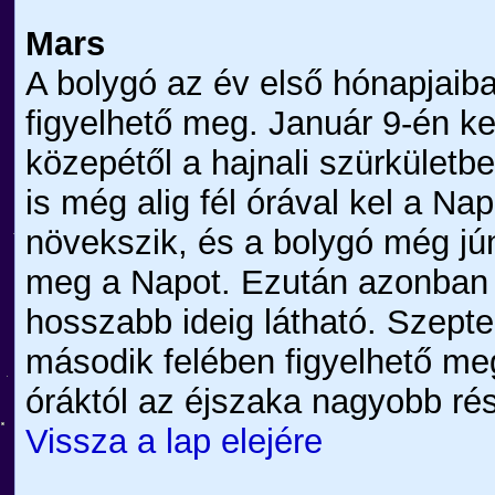
Mars
A bolygó az év első hónapjaib
figyelhető meg. Január 9-én ke
közepétől a hajnali szürkületbe
is még alig fél órával kel a Na
növekszik, és a bolygó még jún
meg a Napot. Ezután azonban 
hosszabb ideig látható. Szepte
második felében figyelhető me
óráktól az éjszaka nagyobb ré
Vissza a lap elejére