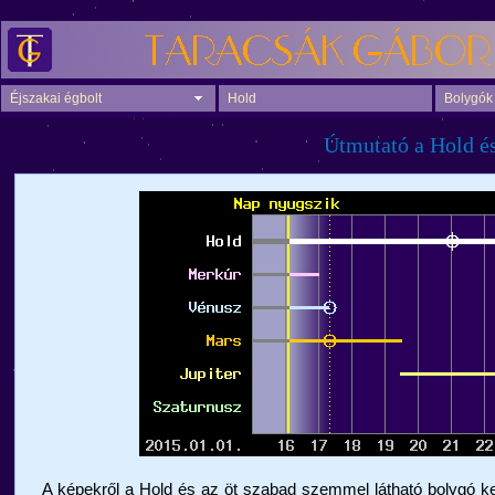
Éjszakai égbolt
Hold
Bolygók
Útmutató a Hold és
A képekről a Hold és az öt szabad szemmel látható bolygó ke