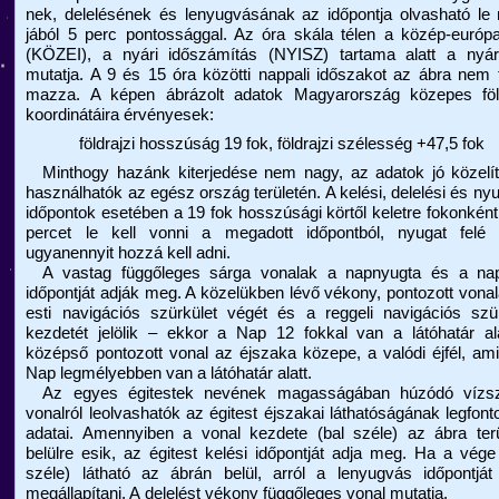
nek, delelésének és lenyugvásának az időpontja olvasható le
jából 5 perc pontos­sággal. Az óra skála télen a közép-európa
(KÖZEI), a nyári időszámítás (NYISZ) tartama alatt a nyári
mutatja. A 9 és 15 óra közötti nappali időszakot az ábra nem t
mazza. A képen ábrázolt adatok Magyarország közepes föld
koordinátáira érvényesek:
földrajzi hosszúság 19 fok, földrajzi szélesség +47,5 fok
Minthogy hazánk kiterjedése nem nagy, az adatok jó közelít
használ­hatók az egész ország területén. A kelési, delelési és nyu
időpontok esetében a 19 fok hosszúsági körtől keletre fokonkén
percet le kell vonni a megadott időpontból, nyugat felé 
ugyanennyit hozzá kell adni.
A vastag függőleges sárga vonalak a napnyugta és a nap
időpontját adják meg. A közelükben lévő vékony, pontozott vona
esti navigációs szürkület végét és a reggeli navigációs szü
kezdetét jelölik – ekkor a Nap 12 fokkal van a látóhatár al
középső pontozott vonal az éjszaka közepe, a valódi éjfél, am
Nap legmélyebben van a látóhatár alatt.
Az egyes égitestek nevének magasságában húzódó vízsz
vonalról leolvashatók az égitest éjszakai láthatóságának legfon­
adatai. Amennyiben a vonal kezdete (bal széle) az ábra terü
belülre esik, az égitest kelési időpontját adja meg. Ha a vége
széle) látható az ábrán belül, arról a lenyugvás időpontját
megállapítani. A delelést vékony függőleges vonal mutatja.