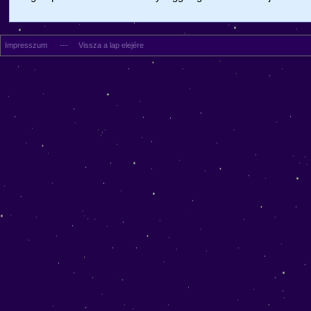
Impresszum
---
Vissza a lap elejére