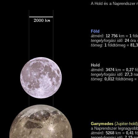
A Hold és a Naprendszer 
Föld
átmérő
:
12 756
km =
1
föl
tengelyforgási idő
:
24
óra
tömeg
:
1
földtömeg =
81,3
Hold
átmérő
:
3474
km =
0,27
fö
tengelyforgási idő
:
27,3
na
tömeg
:
0,012
földtömeg =
Ganymedes
(Jupiter-hold)
a Naprendszer legnagyobb
átmérő
:
5268
km =
0,41
fö
tengelyforgási idő
:
7,15
na