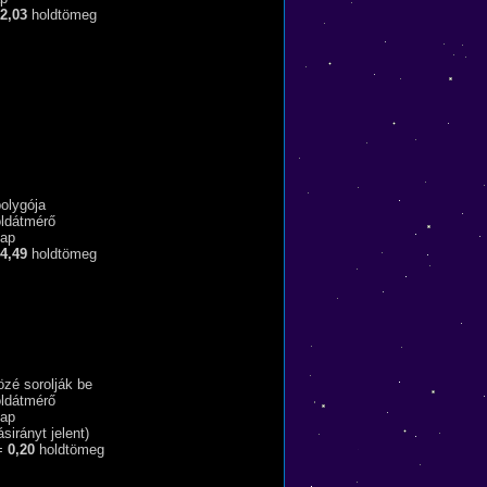
2,03
holdtömeg
olygója
ldátmérő
ap
4,49
holdtömeg
özé sorolják be
ldátmérő
ap
ásirányt jelent)
=
0,20
holdtömeg