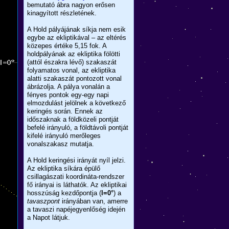
bemutató ábra nagyon erősen
kinagyított részletének.
A Hold pályájának síkja nem esik
egybe az ekliptikával – az eltérés
közepes értéke 5,15 fok. A
holdpályának az ekliptika fölötti
(attól északra lévő) szakaszát
folyamatos vonal, az ekliptika
alatti szakaszát pontozott vonal
ábrázolja. A pálya vonalán a
fényes pontok egy-egy napi
elmozdulást jelölnek a következő
keringés során. Ennek az
időszaknak a földközeli pontját
befelé irányuló, a földtávoli pontját
kifelé irányuló merőleges
vonalszakasz mutatja.
A Hold keringési irányát nyíl jelzi.
Az ekliptika síkára épülő
csillagászati koordináta-rendszer
fő irányai is láthatók. Az ekliptikai
hosszúság kezdőpontja (
l=0°
) a
tavaszpont
irányában van, amerre
a tavaszi napéjegyenlőség idején
a Napot látjuk.