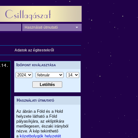
Használati útmutató
Adatok az égitestekről
Időpont kiválasztása
Használati útmutató
Az ábrán a Föld és a Hold
helyzete látható a Föld
pályasíkjára, az
ekliptikára
merőlegesen, északi irányból
nézve. A kép tekinthető
a
közetbolygók helyzetét