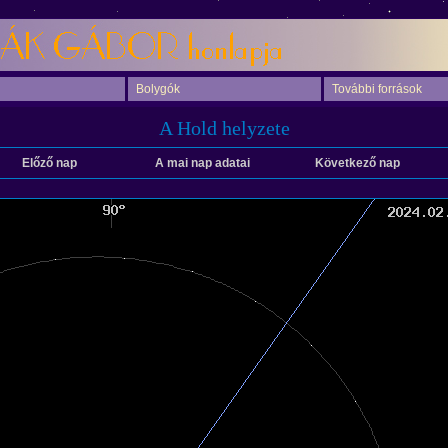
Bolygók
További források
A Hold helyzete
Előző nap
A mai nap adatai
Következő nap