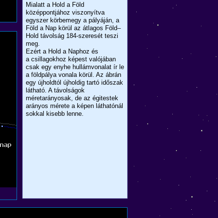
Mialatt a Hold a Föld
középpontjához viszonyítva
egyszer körbemegy a pályáján, a
Föld a Nap körül az átlagos Föld–
Hold távolság 184-szeresét teszi
meg.
Ezért a Hold a Naphoz és
a csillagokhoz képest valójában
csak egy enyhe hullámvonalat ír le
a földpálya vonala körül. Az ábrán
egy újholdtól újholdig tartó időszak
látható. A távolságok
méretarányosak, de az égitestek
arányos mérete a képen láthatónál
sokkal kisebb lenne.