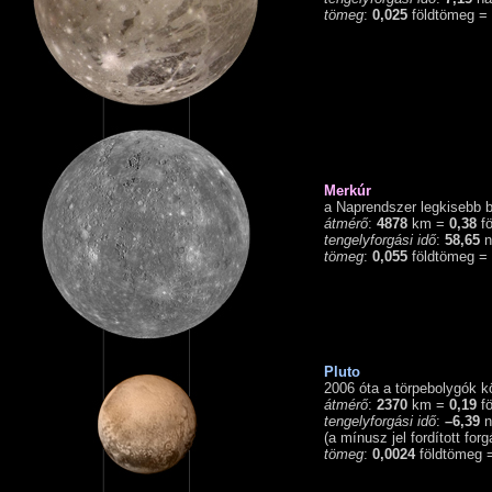
tömeg
:
0,025
földtömeg =
Merkúr
a Naprendszer legkisebb b
átmérő
:
4878
km =
0,38
fö
tengelyforgási idő
:
58,65
n
tömeg
:
0,055
földtömeg =
Pluto
2006 óta a törpebolygók k
átmérő
:
2370
km =
0,19
fö
tengelyforgási idő
:
–6,39
n
(a mínusz jel fordított forg
tömeg
:
0,0024
földtömeg 