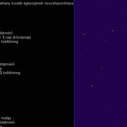
néhány kisebb égitestjének összehasonlítása
dátmérő
 =
1
nap (középnap)
holdtömeg
ldátmérő
p
1
holdtömeg
 holdja
ldátmérő
p