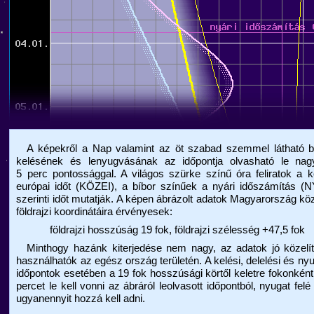
A képekről a Nap valamint az öt szabad szemmel látható b
kelésének és lenyugvásának az időpontja olvasható le nagy
5 perc pontossággal. A világos szürke színű óra feliratok a 
európai időt (KÖZEI), a bíbor színűek a nyári időszámítás (
szerinti időt mutatják. A képen ábrázolt adatok Magyarország k
földrajzi koordinátáira érvényesek:
földrajzi hosszúság 19 fok, földrajzi szélesség +47,5 fok
Minthogy hazánk kiterjedése nem nagy, az adatok jó közelít
használhatók az egész ország területén. A kelési, delelési és ny
időpontok esetében a 19 fok hosszúsági körtől keletre fokonkén
percet le kell vonni az ábráról leolvasott időpontból, nyugat felé
ugyanennyit hozzá kell adni.