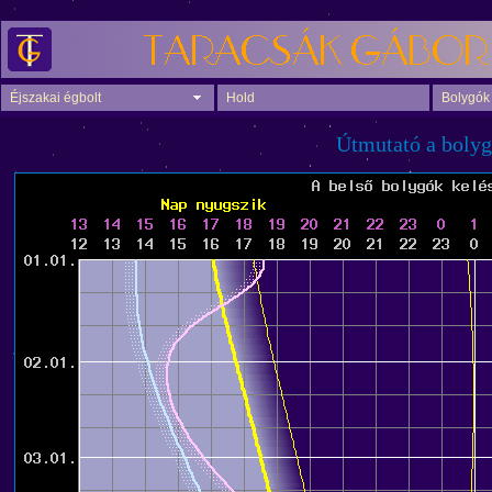
Éjszakai égbolt
Hold
Bolygók
Útmutató a bolyg