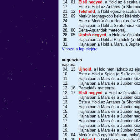
14.
01
Első negyed
, a Hold az éjszaka e
17.
Este a Hold az Antares (a Skorpió
21.
12
Telehold
, a Hold egész éjszaka l
22.
09
Merkúr legnagyobb keleti kitérésbe
24.
Este a Merkúr és a Regulus (az O
25.
Hajnalban a Hold a Szaturnusz kö
28.
00
Delta-Aquaridák meteorraj.
28.
05
Utolsó negyed
, a Hold az éjszak
30.
Hajnalban a Hold a Plejádok (a Bi
31.
Hajnalban a Hold a Mars, a Jupite
Vissza a lap elejére
augusztus
nap
óra
04.
13
Újhold
, a Hold nem látható az éj
10.
Este a Hold a Spica (a Szűz csill
11.
Hajnalban a Mars és a Jupiter köz
12.
Hajnalban a Mars és a Jupiter köz
12.
16
Perseidák meteorraj.
12.
17
Első negyed
, a Hold az éjszaka e
13.
Hajnalban a Mars és a Jupiter köz
13.
Este a Hold az Antares (a Skorpió
14.
Hajnalban a Mars és a Jupiter na
15.
Hajnalban a Mars és a Jupiter na
16.
Hajnalban a Mars és a Jupiter na
17.
Hajnalban a Mars és a Jupiter köz
18.
Hajnalban a Mars és a Jupiter köz
19.
Hajnalban a Mars és a Jupiter köz
19.
04
Merkúr alsó együttállásban, pályá
19.
20
Telehold
, a Hold egész éjszaka l