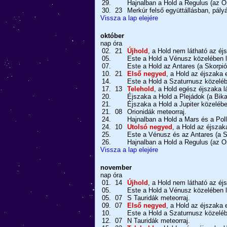
29.
Hajnalban a Hold a Regulus (az Or
30.
23
Merkúr felső együttállásban, pályá
Vissza a lap elejére
október
nap
óra
02.
21
Újhold
, a Hold nem látható az é
05.
Este a Hold a Vénusz közelében l
07.
Este a Hold az Antares (a Skorpió
10.
21
Első negyed
, a Hold az éjszaka e
14.
Este a Hold a Szaturnusz közeléb
17.
13
Telehold
, a Hold egész éjszaka l
20.
Éjszaka a Hold a Plejádok (a Bika
21.
Éjszaka a Hold a Jupiter közelébe
21.
08
Orionidák meteorraj.
24.
Hajnalban a Hold a Mars és a Poll
24.
10
Utolsó negyed
, a Hold az éjszak
25.
Este a Vénusz és az Antares (a S
26.
Hajnalban a Hold a Regulus (az Or
Vissza a lap elejére
november
nap
óra
01.
14
Újhold
, a Hold nem látható az éj
05.
Este a Hold a Vénusz közelében l
05.
07
S Tauridák meteorraj.
09.
07
Első negyed
, a Hold az éjszaka e
10.
Este a Hold a Szaturnusz közeléb
12.
07
N Tauridák meteorraj.