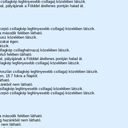
csillagkép legfényesebb csillaga) közelében látszik.
l, pályájának a Földdel átellenes pontján halad át.
orpió csillagkép legfényesebb csillaga) közelében látszik.
a második felében látható.
usz közelében látszik.
szakai égen.
tszik.
illagkép csillaghalmaza) közelében látszik.
lső felében látható.
, pályájának a Földdel átellenes pontján halad át.
llagkép legfényesebb csillaga) közelében látszik.
oszlán csillagkép legfényesebb csillaga) közelében látszik.
n, 18.7 fokra a Naptól.
átható.
ánkból nem látható.
illagkép legfényesebb csillaga) közelében látszik.
orpió csillagkép legfényesebb csillaga) közelében látszik.
a második felében látható.
ég hazánkból nem látható.
 nem látható.