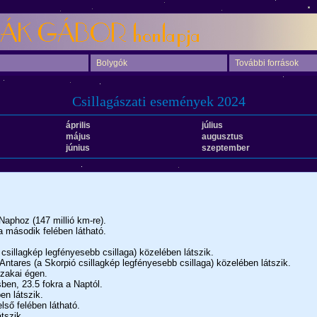
Bolygók
További források
Csillagászati események 2024
április
július
május
augusztus
június
szeptember
Naphoz (147 millió km-re).
a második felében látható.
csillagkép legfényesebb csillaga) közelében látszik.
ntares (a Skorpió csillagkép legfényesebb csillaga) közelében látszik.
szakai égen.
ben, 23.5 fokra a Naptól.
en látszik.
lső felében látható.
tszik.