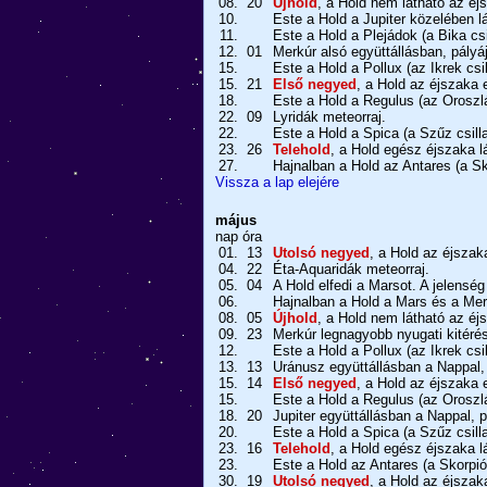
08.
20
Újhold
, a Hold nem látható az éj
10.
Este a Hold a Jupiter közelében lá
11.
Este a Hold a Plejádok (a Bika cs
12.
01
Merkúr alsó együttállásban, pályá
15.
Este a Hold a Pollux (az Ikrek csi
15.
21
Első negyed
, a Hold az éjszaka e
18.
Este a Hold a Regulus (az Oroszlá
22.
09
Lyridák meteorraj.
22.
Este a Hold a Spica (a Szűz csill
23.
26
Telehold
, a Hold egész éjszaka l
27.
Hajnalban a Hold az Antares (a Sk
Vissza a lap elejére
május
nap
óra
01.
13
Utolsó negyed
, a Hold az éjszak
04.
22
Éta-Aquaridák meteorraj.
05.
04
A Hold elfedi a Marsot. A jelensé
06.
Hajnalban a Hold a Mars és a Mer
08.
05
Újhold
, a Hold nem látható az éj
09.
23
Merkúr legnagyobb nyugati kitérés
12.
Este a Hold a Pollux (az Ikrek csi
13.
13
Uránusz együttállásban a Nappal, 
15.
14
Első negyed
, a Hold az éjszaka e
15.
Este a Hold a Regulus (az Oroszlá
18.
20
Jupiter együttállásban a Nappal, p
20.
Este a Hold a Spica (a Szűz csill
23.
16
Telehold
, a Hold egész éjszaka l
23.
Este a Hold az Antares (a Skorpió
30.
19
Utolsó negyed
, a Hold az éjszak