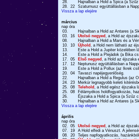
28.
Hajnalban a Hold a Spica (a Szűz 
28.
22
Szaturnusz együttállásban a Nappa
Vissza a lap elejére
március
nap
óra
03.
Hajnalban a Hold az Antares (a Sk
03.
16
Utolsó negyed
, a Hold az éjszak
08.
Hajnalban a Hold a Mars és a Vén
10.
10
Újhold
, a Hold nem látható az éj
13.
Este a Hold a Jupiter közelében lá
14.
Este a Hold a Plejádok (a Bika cs
17.
05
Első negyed
, a Hold az éjszaka e
17.
12
Neptunusz együttállásban a Nappal
19.
Este a Hold a Pollux (az Ikrek csi
20.
04
Tavaszi napéjegyenlőség.
22.
Hajnalban a Hold a Regulus (az Or
24.
23
Merkúr legnagyobb keleti kitérésbe
25.
08
Telehold
, a Hold egész éjszaka l
25.
08
Félárnyékos holdfogyatkozás, haz
26.
Éjszaka a Hold a Spica (a Szűz cs
30.
Hajnalban a Hold az Antares (a Sk
Vissza a lap elejére
április
nap
óra
02.
05
Utolsó negyed
, a Hold az éjszak
07.
19
A Hold elfedi a Vénuszt. A jelens
08.
20
Teljes napfogyatkozás, hazánkból