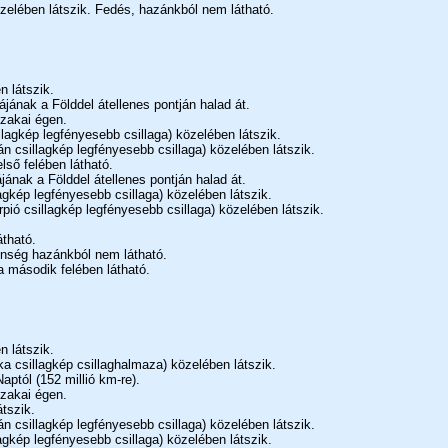
zelében látszik. Fedés, hazánkból nem látható.
 látszik.
jának a Földdel átellenes pontján halad át.
szakai égen.
llagkép legfényesebb csillaga) közelében látszik.
n csillagkép legfényesebb csillaga) közelében látszik.
lső felében látható.
jának a Földdel átellenes pontján halad át.
agkép legfényesebb csillaga) közelében látszik.
pió csillagkép legfényesebb csillaga) közelében látszik.
átható.
lenség hazánkból nem látható.
a második felében látható.
 látszik.
ka csillagkép csillaghalmaza) közelében látszik.
aptól (152 millió km-re).
szakai égen.
tszik.
n csillagkép legfényesebb csillaga) közelében látszik.
agkép legfényesebb csillaga) közelében látszik.