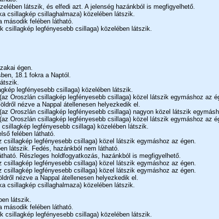
elében látszik, és elfedi azt. A jelenség hazánkból is megfigyelhető.
ka csillagkép csillaghalmaza) közelében látszik.
a második felében látható.
k csillagkép legfényesebb csillaga) közelében látszik.
szakai égen.
ben, 18.1 fokra a Naptól.
átszik.
agkép legfényesebb csillaga) közelében látszik.
(az Oroszlán csillagkép legfényesebb csillaga) közel látszik egymáshoz az é
ldről nézve a Nappal átellenesen helyezkedik el.
(az Oroszlán csillagkép legfényesebb csillaga) nagyon közel látszik egymás
(az Oroszlán csillagkép legfényesebb csillaga) közel látszik egymáshoz az é
 csillagkép legfényesebb csillaga) közelében látszik.
lső felében látható.
 csillagkép legfényesebb csillaga) közel látszik egymáshoz az égen.
en látszik. Fedés, hazánkból nem látható.
átható. Részleges holdfogyatkozás, hazánkból is megfigyelhető.
 csillagkép legfényesebb csillaga) közel látszik egymáshoz az égen.
 csillagkép legfényesebb csillaga) közel látszik egymáshoz az égen.
dről nézve a Nappal átellenesen helyezkedik el.
ka csillagkép csillaghalmaza) közelében látszik.
en látszik.
a második felében látható.
k csillagkép legfényesebb csillaga) közelében látszik.