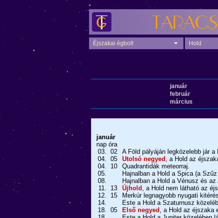
Éjszakai égbolt
Hold
január
február
március
január
nap
óra
03.
02
A Föld pályáján legközelebb jár a 
04.
05
Utolsó negyed
, a Hold az éjszak
04.
10
Quadrantidák meteorraj.
05.
Hajnalban a Hold a Spica (a Szűz 
08.
Hajnalban a Hold a Vénusz és az A
11.
13
Újhold
, a Hold nem látható az éj
12.
15
Merkúr legnagyobb nyugati kitérés
14.
Este a Hold a Szaturnusz közeléb
18.
05
Első negyed
, a Hold az éjszaka e
18.
Este a Hold a Jupiter közelében lá