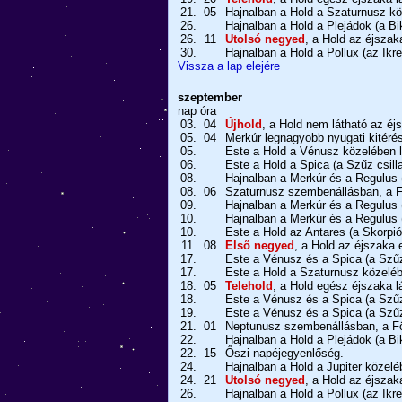
21.
05
Hajnalban a Hold a Szaturnusz köz
26.
Hajnalban a Hold a Plejádok (a Bi
26.
11
Utolsó negyed
, a Hold az éjszak
30.
Hajnalban a Hold a Pollux (az Ikre
Vissza a lap elejére
szeptember
nap
óra
03.
04
Újhold
, a Hold nem látható az éj
05.
04
Merkúr legnagyobb nyugati kitérés
05.
Este a Hold a Vénusz közelében l
06.
Este a Hold a Spica (a Szűz csill
08.
Hajnalban a Merkúr és a Regulus 
08.
06
Szaturnusz szembenállásban, a Fö
09.
Hajnalban a Merkúr és a Regulus 
10.
Hajnalban a Merkúr és a Regulus 
10.
Este a Hold az Antares (a Skorpió
11.
08
Első negyed
, a Hold az éjszaka e
17.
Este a Vénusz és a Spica (a Szűz
17.
Este a Hold a Szaturnusz közeléb
18.
05
Telehold
, a Hold egész éjszaka l
18.
Este a Vénusz és a Spica (a Szűz
19.
Este a Vénusz és a Spica (a Szűz
21.
01
Neptunusz szembenállásban, a Föl
22.
Hajnalban a Hold a Plejádok (a Bi
22.
15
Őszi napéjegyenlőség.
24.
Hajnalban a Hold a Jupiter közeléb
24.
21
Utolsó negyed
, a Hold az éjszak
26.
Hajnalban a Hold a Pollux (az Ikre