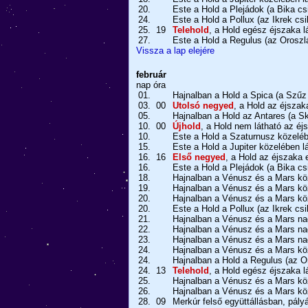
20.
Este a Hold a Plejádok (a Bika cs
24.
Este a Hold a Pollux (az Ikrek csi
25.
19
Telehold
, a Hold egész éjszaka l
27.
Este a Hold a Regulus (az Oroszlá
Vissza a lap elejére
február
nap
óra
01.
Hajnalban a Hold a Spica (a Szűz 
03.
00
Utolsó negyed
, a Hold az éjszak
05.
Hajnalban a Hold az Antares (a Sk
10.
00
Újhold
, a Hold nem látható az éj
10.
Este a Hold a Szaturnusz közeléb
15.
Este a Hold a Jupiter közelében lá
16.
16
Első negyed
, a Hold az éjszaka e
16.
Este a Hold a Plejádok (a Bika cs
18.
Hajnalban a Vénusz és a Mars kö
19.
Hajnalban a Vénusz és a Mars kö
20.
Hajnalban a Vénusz és a Mars kö
20.
Este a Hold a Pollux (az Ikrek csi
21.
Hajnalban a Vénusz és a Mars na
22.
Hajnalban a Vénusz és a Mars na
23.
Hajnalban a Vénusz és a Mars na
24.
Hajnalban a Vénusz és a Mars kö
24.
Hajnalban a Hold a Regulus (az Or
24.
13
Telehold
, a Hold egész éjszaka l
25.
Hajnalban a Vénusz és a Mars kö
26.
Hajnalban a Vénusz és a Mars kö
28.
09
Merkúr felső együttállásban, pályá