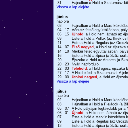
31.
Hajnalban a Hold a Szaturnusz kö
Vissza a lap elejére
június
nap
óra
03.
Hajnalban a Hold a Mars közelében
04.
17
Vénusz felső együttállásban, pályá
06.
15
Újhold
, a Hold nem látható az éj
09.
Este a Hold a Pollux (az Ikrek csi
11.
Este a Hold a Regulus (az Oroszlá
14.
07
Első negyed
, a Hold az éjszaka e
14.
18
Merkúr felső együttállásban, pályá
16.
Este a Hold a Spica (a Szűz csill
20.
Éjszaka a Hold az Antares (a Skor
20.
23
Nyári napforduló.
22.
03
Telehold
, a Hold egész éjszaka l
27.
17
A Hold elfedi a Szaturnuszt. A je
29.
00
Utolsó negyed
, a Hold az éjszak
Vissza a lap elejére
július
nap
óra
02.
Hajnalban a Hold a Mars közelében
03.
Hajnalban a Hold a Plejádok (a Bi
05.
07
A Föld pályáján legtávolabb jár a N
06.
01
Újhold
, a Hold nem látható az éj
07.
Este a Hold a Merkúr közelében lá
09.
Este a Hold a Regulus (az Oroszlá
13.
Este a Hold a Spica (a Szűz csill