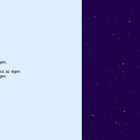
gen.
hoz az égen.
gen.