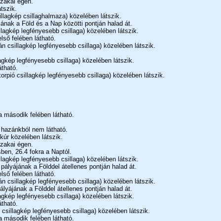
szakai égen.
tszik.
illagkép csillaghalmaza) közelében látszik.
jának a Föld és a Nap közötti pontján halad át.
llagkép legfényesebb csillaga) közelében látszik.
lső felében látható.
n csillagkép legfényesebb csillaga) közelében látszik.
agkép legfényesebb csillaga) közelében látszik.
átható.
orpió csillagkép legfényesebb csillaga) közelében látszik.
a második felében látható.
g hazánkból nem látható.
kúr közelében látszik.
szakai égen.
ben, 26.4 fokra a Naptól.
llagkép legfényesebb csillaga) közelében látszik.
pályájának a Földdel átellenes pontján halad át.
lső felében látható.
n csillagkép legfényesebb csillaga) közelében látszik.
ályájának a Földdel átellenes pontján halad át.
agkép legfényesebb csillaga) közelében látszik.
átható.
 csillagkép legfényesebb csillaga) közelében látszik.
a második felében látható.