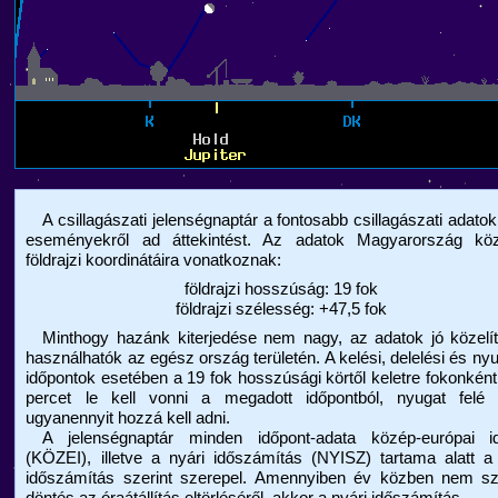
A csillagászati jelenségnaptár a fontosabb csillagászati adatok
eseményekről ad áttekintést. Az adatok Magyarország kö
földrajzi koordinátáira vonatkoznak:
földrajzi hosszúság: 19 fok
földrajzi szélesség: +47,5 fok
Minthogy hazánk kiterjedése nem nagy, az adatok jó közelít
használhatók az egész ország területén. A kelési, delelési és nyu
időpontok esetében a 19 fok hosszúsági körtől keletre fokonkén
percet le kell vonni a megadott időpontból, nyugat felé 
ugyanennyit hozzá kell adni.
A jelenségnaptár minden időpont-adata közép-európai i
(KÖZEI), illetve a nyári időszámítás (NYISZ) tartama alatt a
időszámítás szerint szerepel. Amennyiben év közben nem szü