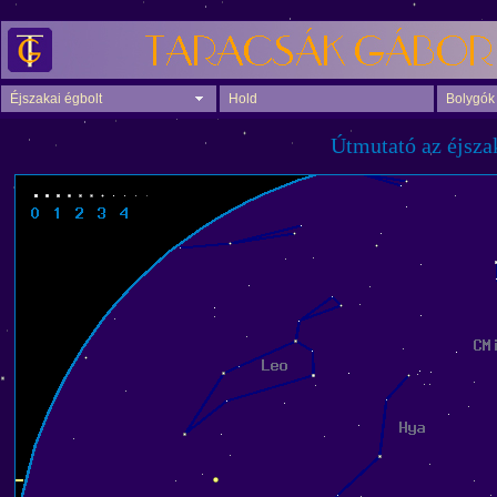
Éjszakai égbolt
Hold
Bolygók
Útmutató az éjsza