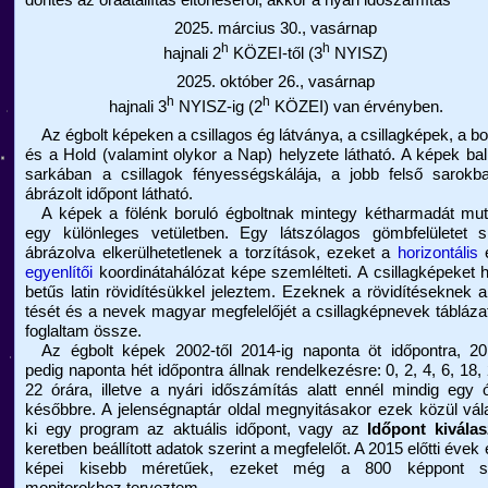
döntés az óraátállítás eltörléséről, akkor a nyári időszámítás
2025. március 30., vasárnap
h
h
hajnali 2
KÖZEI-től (3
NYISZ)
2025. október 26., vasárnap
h
h
hajnali 3
NYISZ-ig (2
KÖZEI) van érvényben.
Az égbolt képeken a csillagos ég látványa, a csillagképek, a bo
és a Hold (valamint olykor a Nap) helyzete látható. A képek bal
sarkában a csillagok fényességskálája, a jobb felső sarokb
ábrázolt időpont látható.
A képek a fölénk boruló égboltnak mintegy kétharmadát muta
egy különleges vetületben. Egy látszólagos gömbfelületet s
ábrázolva elkerülhetetlenek a torzítások, ezeket a
horizontális
é
egyenlítői
koordinátahálózat képe szemlélteti. A csillagképeket
betűs latin rövidítésükkel jeleztem. Ezeknek a rövidítéseknek a 
tését és a nevek magyar megfelelőjét a csillagképnevek tábláza
foglaltam össze.
Az égbolt képek 2002-től 2014-ig naponta öt időpontra, 201
pedig naponta hét időpontra állnak rendelkezésre: 0, 2, 4, 6, 18,
22 órára, illetve a nyári időszámítás alatt ennél mindig egy 
későbbre. A jelenségnaptár oldal megnyitásakor ezek közül vál
ki egy program az aktuális időpont, vagy az
Időpont kiválas
keretben beállított adatok szerint a megfelelőt. A 2015 előtti évek 
képei kisebb méretűek, ezeket még a 800 képpont s
monitorokhoz terveztem.