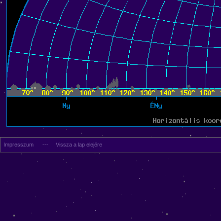
Impresszum
---
Vissza a lap elejére