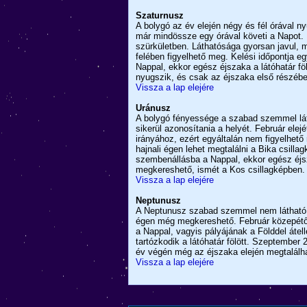
Szaturnusz
A bolygó az év elején négy és fél órával 
már mindössze egy órával követi a Napot. Fe
szürkületben. Láthatósága gyorsan javul, má
felében figyelhető meg. Kelési időpontja 
Nappal, ekkor egész éjszaka a látóhatár fö
nyugszik, és csak az éjszaka első részébe
Vissza a lap elejére
Uránusz
A bolygó fényessége a szabad szemmel láth
sikerül azonosítania a helyét. Február elejé
irányához, ezért egyáltalán nem figyelhető
hajnali égen lehet megtalálni a Bika csill
szembenállásba a Nappal, ekkor egész éjs
megkereshető, ismét a Kos csillagképben.
Vissza a lap elejére
Neptunusz
A Neptunusz szabad szemmel nem látható, c
égen még megkereshető. Február közepétől 
a Nappal, vagyis pályájának a Földdel átel
tartózkodik a látóhatár fölött. Szeptember
év végén még az éjszaka elején megtalálh
Vissza a lap elejére