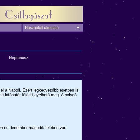
Használati útmutató
Neptunusz
 el a Naptól. Ezért legkedvezőbb esetben is
i látóhatár fölött figyelhető meg. A bolygó
ben és december második felében van.