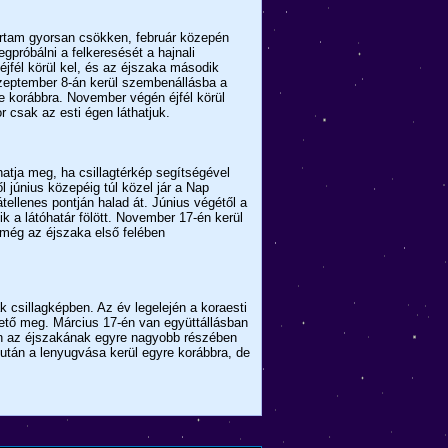
tartam gyorsan csökken, február közepén
gpróbálni a felkeresését a hajnali
éjfél körül kel, és az éjszaka második
Szeptember 8-án kerül szembenállásba a
re korábbra. November végén éjfél körül
 csak az esti égen láthatjuk.
atja meg, ha csillagtérkép segítségével
l június közepéig túl közel jár a Nap
ellenes pontján halad át. Június végétől a
k a látóhatár fölött. November 17-én kerül
még az éjszaka első felében
 csillagképben. Az év legelején a koraesti
hető meg. Március 17-én van együttállásban
tően az éjszakának egyre nagyobb részében
után a lenyugvása kerül egyre korábbra, de