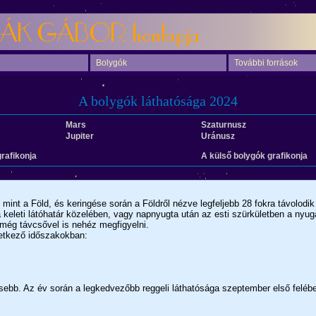
Bolygók
További források
A bolygók láthatósága 2024
Mars
Szaturnusz
Jupiter
Uránusz
rafikonja
A külső bolygók grafikonja
mint a Föld, és keringése során a Földről nézve legfeljebb 28 fokra távolodik
a keleti látóhatár közelében, vagy napnyugta után az esti szürkületben a nyugat
 még távcsővel is nehéz megfigyelni.
etkező időszakokban:
sebb. Az év során a legkedvezőbb reggeli láthatósága szeptember első felé