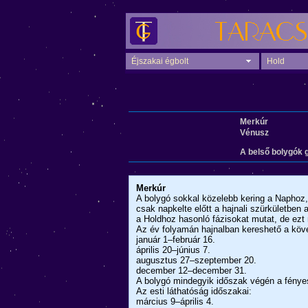
Éjszakai égbolt
Hold
Merkúr
Vénusz
A belső bolygók g
Merkúr
A bolygó sokkal közelebb kering a Naphoz, 
csak napkelte előtt a hajnali szürkületben 
a Holdhoz hasonló fázisokat mutat, de ezt
Az év folyamán hajnalban kereshető a köv
január 1–február 16.
április 20–június 7.
augusztus 27–szeptember 20.
december 12–december 31.
A bolygó mindegyik időszak végén a fénye
Az esti láthatóság időszakai:
március 9–április 4.