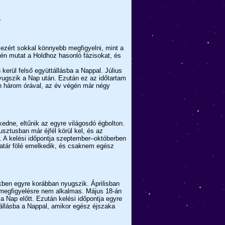
.
 ezért sokkal könnyebb megfigyelni, mint a
ntén mutat a Holdhoz hasonló fázisokat, és
 kerül felső együttállásba a Nappal. Július
yugszik a Nap után. Ezután ez az időtartam
n három órával, az év végén már négy
edne, eltűnik az egyre világosdó égbolton.
usztusban már éjfél körül kel, és az
. A kelési időpontja szeptember–októberben
határ fölé emelkedik, és csaknem egész
kben egyre korábban nyugszik. Áprilisban
e megfigyelésre nem alkalmas. Május 18-án
a Nap előtt. Ezután kelési időpontja egyre
nállásba a Nappal, amikor egész éjszaka