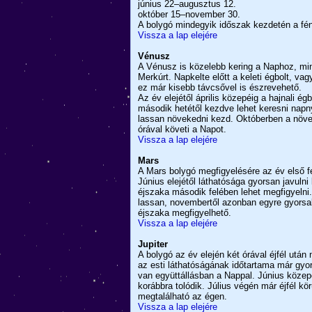
június 22–augusztus 12.
október 15–november 30.
A bolygó mindegyik időszak kezdetén a fén
Vissza a lap elejére
Vénusz
A Vénusz is közelebb kering a Naphoz, mint
Merkúrt. Napkelte előtt a keleti égbolt, va
ez már kisebb távcsővel is észrevehető.
Az év elejétől április közepéig a hajnali é
második hetétől kezdve lehet keresni napn
lassan növekedni kezd. Októberben a növe
órával követi a Napot.
Vissza a lap elejére
Mars
A Mars bolygó megfigyelésére az év első f
Június elejétől láthatósága gyorsan javuln
éjszaka második felében lehet megfigyelni
lassan, novembertől azonban egyre gyorsab
éjszaka megfigyelhető.
Vissza a lap elejére
Jupiter
A bolygó az év elején két órával éjfél utá
az esti láthatóságának időtartama már gyo
van együttállásban a Nappal. Június közepé
korábbra tolódik. Július végén már éjfél k
megtalálható az égen.
Vissza a lap elejére