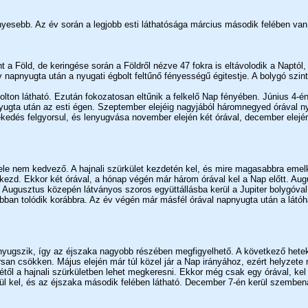
yesebb. Az év során a legjobb esti láthatósága március második felében van
 a Föld, de keringése során a Földről nézve 47 fokra is eltávolodik a Naptól,
gy napnyugta után a nyugati égbolt feltűnő fényességű égitestje. A bolygó szi
gbolton látható. Ezután fokozatosan eltűnik a felkelő Nap fényében. Június 4-én
yugta után az esti égen. Szeptember elejéig nagyjából háromnegyed órával n
kedés felgyorsul, és lenyugvása november elején két órával, december elejé
ele nem kedvező. A hajnali szürkület kezdetén kel, és mire magasabbra emelk
i kezd. Ekkor két órával, a hónap végén már három órával kel a Nap előtt. Aug
. Augusztus közepén látványos szoros együttállásba kerül a Jupiter bolygóval
ban tolódik korábbra. Az év végén már másfél órával napnyugta után a látó
n nyugszik, így az éjszaka nagyobb részében megfigyelhető. A következő hete
rsan csökken. Május elején már túl közel jár a Nap irányához, ezért helyzet
től a hajnali szürkületben lehet megkeresni. Ekkor még csak egy órával, kel 
örül kel, és az éjszaka második felében látható. December 7-én kerül szembe