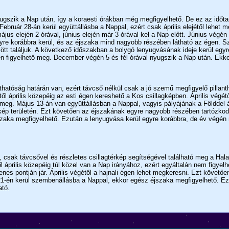
nyugszik a Nap után, így a koraesti órákban még megfigyelhető. De ez az idő
bruár 28-án kerül együttállásba a Nappal, ezért csak április elejétől lehet me
jus elején 2 órával, június elején már 3 órával kel a Nap előtt. Június végén 
egyre korábbra kerül, és az éjszaka mind nagyobb részében látható az égen. 
lött találjuk. A következő időszakban a bolygó lenyugvásának ideje kerül egy
n figyelhető meg. December végén 5 és fél órával nyugszik a Nap után. Ekkor
atóság határán van, ezért távcső nélkül csak a jó szemű megfigyelő pillanth
től április közepéig az esti égen kereshető a Kos csillagképben. Április végétő
 meg. Május 13-án van együttállásban a Nappal, vagyis pályájának a Földdel át
agkép területén. Ezt követően az éjszakának egyre nagyobb részében tartózkodi
zaka megfigyelhető. Ezután a lenyugvása kerül egyre korábbra, de év végén 
sak távcsővel és részletes csillagtérkép segítségével található meg a Halak
április közepéig túl közel van a Nap irányához, ezért egyáltalán nem figyel
lenes pontján jár. Április végétől a hajnali égen lehet megkeresni. Ezt köve
 21-én kerül szembenállásba a Nappal, ekkor egész éjszaka megfigyelhető. Ez
ató.