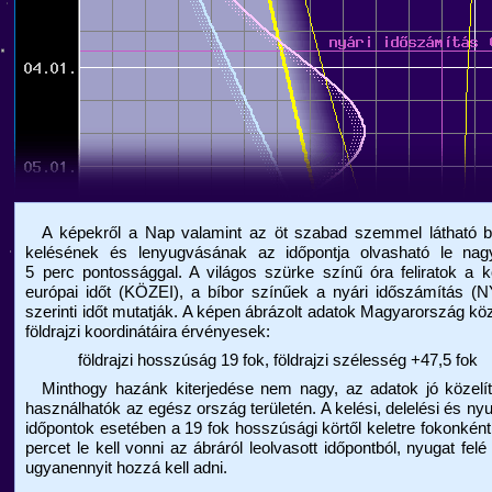
A képekről a Nap valamint az öt szabad szemmel látható b
kelésének és lenyugvásának az időpontja olvasható le nagy
5 perc pontossággal. A világos szürke színű óra feliratok a 
európai időt (KÖZEI), a bíbor színűek a nyári időszámítás (
szerinti időt mutatják. A képen ábrázolt adatok Magyarország k
földrajzi koordinátáira érvényesek:
földrajzi hosszúság 19 fok, földrajzi szélesség +47,5 fok
Minthogy hazánk kiterjedése nem nagy, az adatok jó közelít
használhatók az egész ország területén. A kelési, delelési és ny
időpontok esetében a 19 fok hosszúsági körtől keletre fokonkén
percet le kell vonni az ábráról leolvasott időpontból, nyugat felé
ugyanennyit hozzá kell adni.