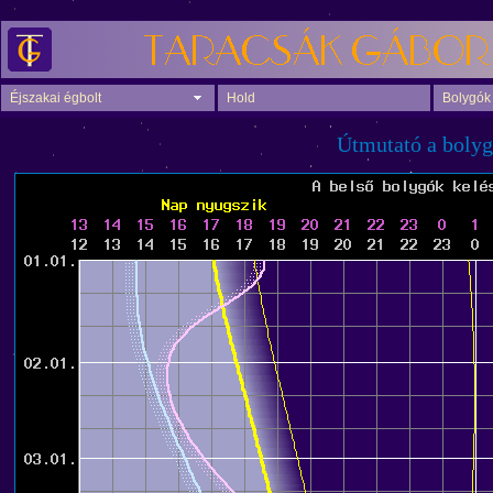
Éjszakai égbolt
Hold
Bolygók
Útmutató a bolyg