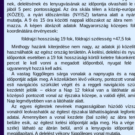
nek, delelésének és lenyugvásának az időpontja olvasható le
jából 5 perc pontos­sággal. Az óra skála télen a közép-európa
(KÖZEI), a nyári időszámítás (NYISZ) tartama alatt a nyári
mutatja. A 9 és 15 óra közötti nappali időszakot az ábra nem t
mazza. A képen ábrázolt adatok Magyarország közepes föld
koordinátáira érvényesek:
földrajzi hosszúság 19 fok, földrajzi szélesség +47,5 fok
Minthogy hazánk kiterjedése nem nagy, az adatok jó közelít
használ­hatók az egész ország területén. A kelési, delelési és nyu
időpontok esetében a 19 fok hosszúsági körtől keletre fokonkén
percet le kell vonni a megadott időpontból, nyugat felé 
ugyanennyit hozzá kell adni.
A vastag függőleges sárga vonalak a napnyugta és a nap
időpontját adják meg. A közelükben lévő vékony, pontozott vona
esti navigációs szürkület végét és a reggeli navigációs szü
kezdetét jelölik – ekkor a Nap 12 fokkal van a látóhatár al
középső pontozott vonal az éjszaka közepe, a valódi éjfél, am
Nap legmélyebben van a látóhatár alatt.
Az egyes égitestek nevének magasságában húzódó vízsz
vonalról leolvashatók az égitest éjszakai láthatóságának legfon­
adatai. Amennyiben a vonal kezdete (bal széle) az ábra terü
belülre esik, az égitest kelési időpontját adja meg. Ha a vége
széle) látható az ábrán belül, arról a lenyugvás időpontját
megállapítani. A delelést vékony függőleges vonal mutatja.