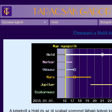
Éjszakai égbolt
Hold
Bolygók
Útmutató a Hold és
A képekről a Hold és az öt szabad szemmel látható bolygó ke