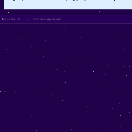
Impresszum
---
Vissza a lap elejére