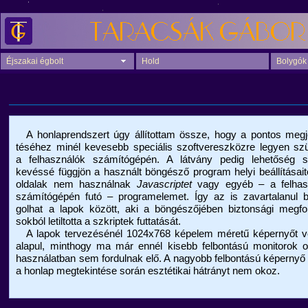
Éjszakai égbolt
Hold
Bolygók
A honlaprendszert úgy állítottam össze, hogy a pontos megje
téséhez minél kevesebb speciális szoftvereszközre legyen sz
a felhasználók számítógépén. A látvány pedig lehetőség sz
kevéssé függjön a használt böngésző program helyi beállításait
oldalak nem használnak
Javascriptet
vagy egyéb – a felhas
számítógépén futó – programelemet. Így az is zavartalanul b
golhat a lapok között, aki a böngészőjében biztonsági megfo
sokból letiltotta a szkriptek futtatását.
A lapok tervezésénél 1024x768 képelem méretű képernyőt v
alapul, minthogy ma már ennél kisebb felbontású monitorok o
használatban sem fordulnak elő. A nagyobb felbontású képernyő
a honlap megtekintése során esztétikai hátrányt nem okoz.