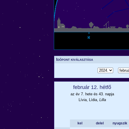
Időpont kiválasztása
február 12. hétfő
az év 7. hete és 43. napja
Lívia, Lídia,
Lilla
kel
delel
nyugszik