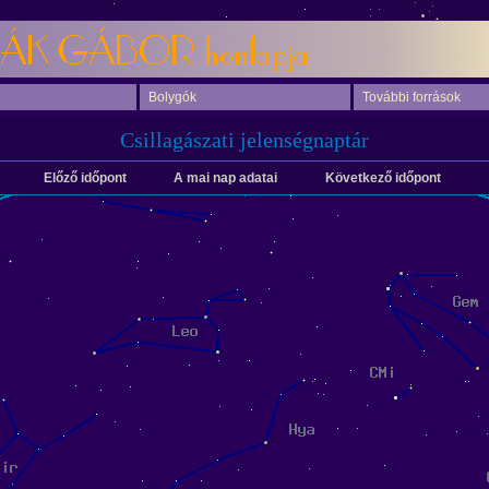
Bolygók
További források
Csillagászati jelenségnaptár
Előző időpont
A mai nap adatai
Következő időpont