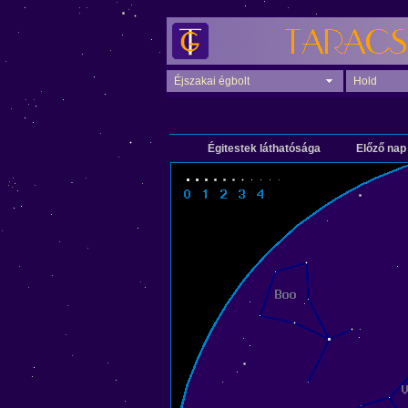
Éjszakai égbolt
Hold
Égitestek láthatósága
Előző nap