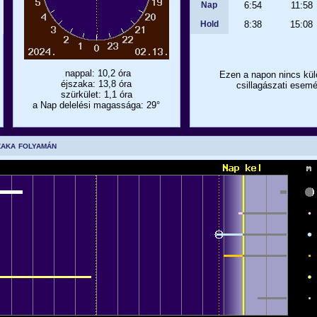
Nap
6:54
11:58
Hold
8:38
15:08
nappal: 10,2 óra
Ezen a napon nincs kül
éjszaka: 13,8 óra
csillagászati esemé
szürkület: 1,1 óra
a Nap delelési magassága: 29°
zaka folyamán