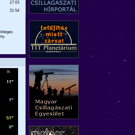
17:03
21:54
önleges
ny.