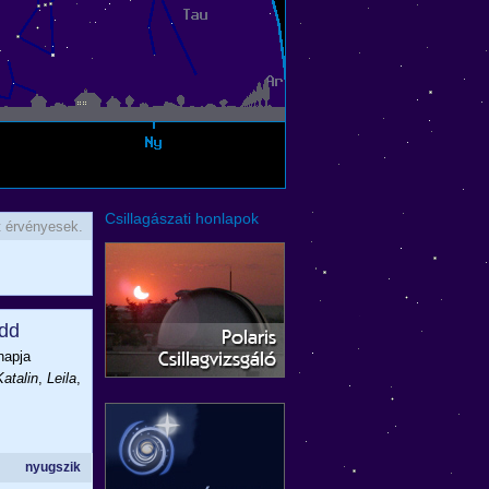
Csillagászati honlapok
att érvényesek.
edd
napja
Katalin
,
Leila
,
nyugszik