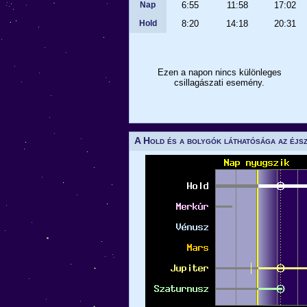
Nap
6:55
11:58
17:02
Hold
8:20
14:18
20:31
Ezen a napon nincs különleges
csillagászati esemény.
A Hold és a bolygók láthatósága az éjs