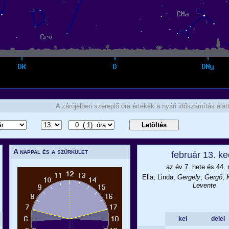
A zárójelben szereplő óra értékek a nyári időszámítás al
A nappal és a szürkület
február 13. k
az év 7. hete és 44. 
Ella, Linda,
Gergely
,
Gergő
,
Levente
kel
delel