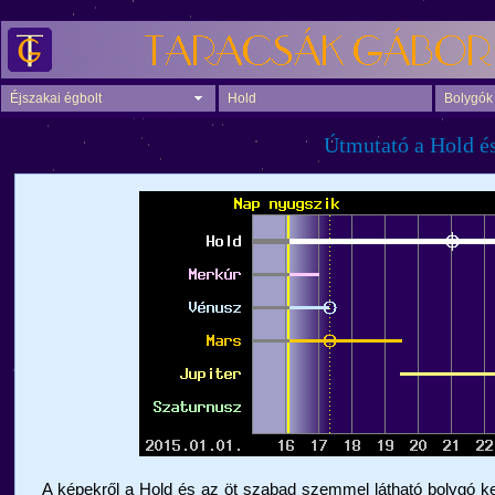
Éjszakai égbolt
Hold
Bolygók
Útmutató a Hold és
A képekről a Hold és az öt szabad szemmel látható bolygó ke