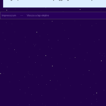
Impresszum
---
Vissza a lap elejére