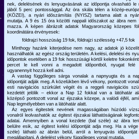
nek, delelésének és lenyugvásának az időpontja olvasható le
jából 5 perc pontos­sággal. Az óra skála télen a közép-európa
(KÖZEI), a nyári időszámítás (NYISZ) tartama alatt a nyári
mutatja. A 9 és 15 óra közötti nappali időszakot az ábra nem t
mazza. A képen ábrázolt adatok Magyarország közepes föld
koordinátáira érvényesek:
földrajzi hosszúság 19 fok, földrajzi szélesség +47,5 fok
Minthogy hazánk kiterjedése nem nagy, az adatok jó közelít
használ­hatók az egész ország területén. A kelési, delelési és nyu
időpontok esetében a 19 fok hosszúsági körtől keletre fokonkén
percet le kell vonni a megadott időpontból, nyugat felé 
ugyanennyit hozzá kell adni.
A vastag függőleges sárga vonalak a napnyugta és a nap
időpontját adják meg. A közelükben lévő vékony, pontozott vona
esti navigációs szürkület végét és a reggeli navigációs szü
kezdetét jelölik – ekkor a Nap 12 fokkal van a látóhatár al
középső pontozott vonal az éjszaka közepe, a valódi éjfél, am
Nap legmélyebben van a látóhatár alatt.
Az egyes égitestek nevének magasságában húzódó vízsz
vonalról leolvashatók az égitest éjszakai láthatóságának legfon­
adatai. Amennyiben a vonal kezdete (bal széle) az ábra terü
belülre esik, az égitest kelési időpontját adja meg. Ha a vége
széle) látható az ábrán belül, arról a lenyugvás időpontját
megállapítani. A delelést vékony függőleges vonal mutatja.