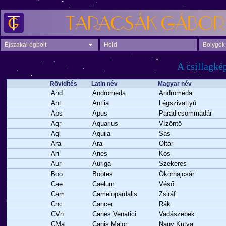
Éjszakai égbolt
Hold
Bolygók
A csillagké
Rövidítés
Latin név
Magyar név
And
Andromeda
Androméda
Ant
Antlia
Légszivattyú
Aps
Apus
Paradicsommadár
Aqr
Aquarius
Vízöntő
Aql
Aquila
Sas
Ara
Ara
Oltár
Ari
Aries
Kos
Aur
Auriga
Szekeres
Boo
Bootes
Ökörhajcsár
Cae
Caelum
Véső
Cam
Camelopardalis
Zsiráf
Cnc
Cancer
Rák
CVn
Canes Venatici
Vadászebek
CMa
Canis Maior
Nagy Kutya