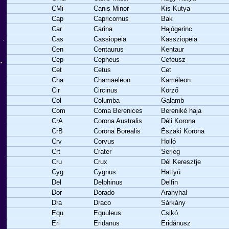
CMi
Canis Minor
Kis Kutya
Cap
Capricornus
Bak
Car
Carina
Hajógerinc
Cas
Cassiopeia
Kassziopeia
Cen
Centaurus
Kentaur
Cep
Cepheus
Cefeusz
Cet
Cetus
Cet
Cha
Chamaeleon
Kaméleon
Cir
Circinus
Körző
Col
Columba
Galamb
Com
Coma Berenices
Bereniké haja
CrA
Corona Australis
Déli Korona
CrB
Corona Borealis
Északi Korona
Crv
Corvus
Holló
Crt
Crater
Serleg
Cru
Crux
Dél Keresztje
Cyg
Cygnus
Hattyú
Del
Delphinus
Delfin
Dor
Dorado
Aranyhal
Dra
Draco
Sárkány
Equ
Equuleus
Csikó
Eri
Eridanus
Eridánusz