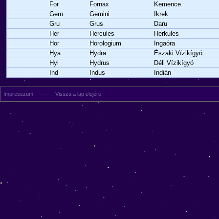
For
Fornax
Kemence
Gem
Gemini
Ikrek
Gru
Grus
Daru
Her
Hercules
Herkules
Hor
Horologium
Ingaóra
Hya
Hydra
Északi Vízikígyó
Hyi
Hydrus
Déli Vízikígyó
Ind
Indus
Indián
Impresszum
---
Vissza a lap elejére