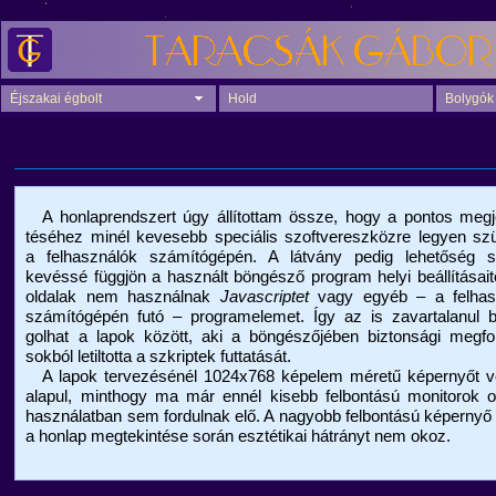
Éjszakai égbolt
Hold
Bolygók
A honlaprendszert úgy állítottam össze, hogy a pontos megje
téséhez minél kevesebb speciális szoftvereszközre legyen sz
a felhasználók számítógépén. A látvány pedig lehetőség sz
kevéssé függjön a használt böngésző program helyi beállításait
oldalak nem használnak
Javascriptet
vagy egyéb – a felhas
számítógépén futó – programelemet. Így az is zavartalanul b
golhat a lapok között, aki a böngészőjében biztonsági megfo
sokból letiltotta a szkriptek futtatását.
A lapok tervezésénél 1024x768 képelem méretű képernyőt v
alapul, minthogy ma már ennél kisebb felbontású monitorok o
használatban sem fordulnak elő. A nagyobb felbontású képernyő
a honlap megtekintése során esztétikai hátrányt nem okoz.