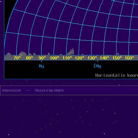
Impresszum
---
Vissza a lap elejére