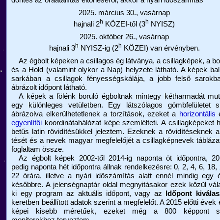
döntés az óraátállítás eltörléséről, akkor a nyári időszámítás
2025. március 30., vasárnap
h
h
hajnali 2
KÖZEI-től (3
NYISZ)
2025. október 26., vasárnap
h
h
hajnali 3
NYISZ-ig (2
KÖZEI) van érvényben.
Az égbolt képeken a csillagos ég látványa, a csillagképek, a bo
és a Hold (valamint olykor a Nap) helyzete látható. A képek bal
sarkában a csillagok fényességskálája, a jobb felső sarokb
ábrázolt időpont látható.
A képek a fölénk boruló égboltnak mintegy kétharmadát muta
egy különleges vetületben. Egy látszólagos gömbfelületet s
ábrázolva elkerülhetetlenek a torzítások, ezeket a
horizontális
é
egyenlítői
koordinátahálózat képe szemlélteti. A csillagképeket
betűs latin rövidítésükkel jeleztem. Ezeknek a rövidítéseknek a 
tését és a nevek magyar megfelelőjét a csillagképnevek tábláza
foglaltam össze.
Az égbolt képek 2002-től 2014-ig naponta öt időpontra, 201
pedig naponta hét időpontra állnak rendelkezésre: 0, 2, 4, 6, 18,
22 órára, illetve a nyári időszámítás alatt ennél mindig egy 
későbbre. A jelenségnaptár oldal megnyitásakor ezek közül vál
ki egy program az aktuális időpont, vagy az
Időpont kiválas
keretben beállított adatok szerint a megfelelőt. A 2015 előtti évek 
képei kisebb méretűek, ezeket még a 800 képpont s
monitorokhoz terveztem.