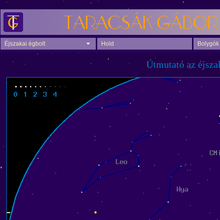
Éjszakai égbolt
Hold
Bolygók
Útmutató az éjsza