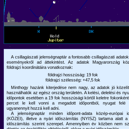
A csillagászati jelenségnaptár a fontosabb csillagászati adatok
eseményekről ad áttekintést. Az adatok Magyarország kö
földrajzi koordinátáira vonatkoznak:
földrajzi hosszúság: 19 fok
földrajzi szélesség: +47,5 fok
Minthogy hazánk kiterjedése nem nagy, az adatok jó közelít
használhatók az egész ország területén. A kelési, delelési és nyu
időpontok esetében a 19 fok hosszúsági körtől keletre fokonkén
percet le kell vonni a megadott időpontból, nyugat felé 
ugyanennyit hozzá kell adni.
A jelenségnaptár minden időpont-adata közép-európai i
(KÖZEI), illetve a nyári időszámítás (NYISZ) tartama alatt a
időszámítás szerint szerepel. Amennyiben év közben nem szü