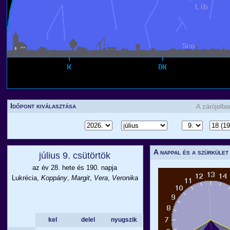
Időpont kiválasztása
A zárójelb
A nappal és a szürkület
július 9. csütörtök
az év 28. hete és 190. napja
Lukrécia,
Koppány
,
Margit
,
Vera
,
Veronika
kel
delel
nyugszik