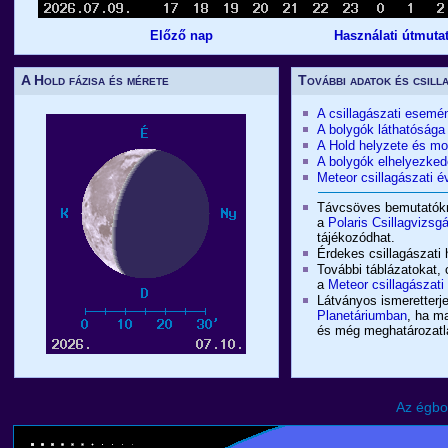
Előző nap
Használati útmuta
A Hold fázisa és mérete
További adatok és csill
A csillagászati esemé
A bolygók láthatósága
A Hold helyzete és m
A bolygók elhelyezked
Meteor csillagászati
Távcsöves bemutatókró
a
Polaris Csillagvizsg
tájékozódhat.
Érdekes csillagászati 
További táblázatokat, 
a
Meteor csillagászat
Látványos ismeretterje
Planetáriumban
, ha m
és még meghatározatlan
Az égbo