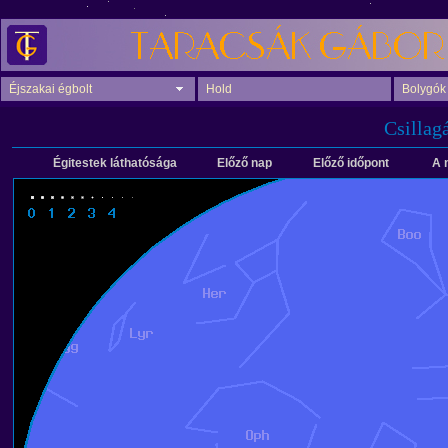
Éjszakai égbolt
Hold
Bolygók
Csillag
Égitestek láthatósága
Előző nap
Előző időpont
A 