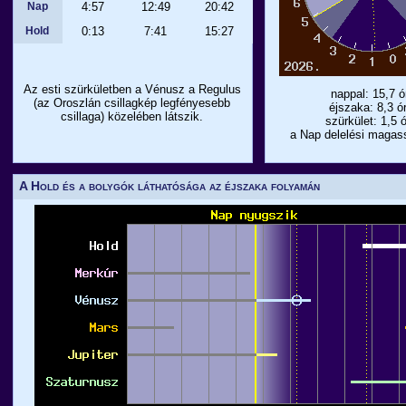
Nap
4:57
12:49
20:42
Hold
0:13
7:41
15:27
Az esti szürkületben a Vénusz a Regulus
nappal: 15,7 ó
(az Oroszlán csillagkép legfényesebb
éjszaka: 8,3 ó
csillaga) közelében látszik.
szürkület: 1,5 
a Nap delelési magas
A Hold és a bolygók láthatósága az éjszaka folyamán