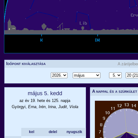
Időpont kiválasztása
A zárójelb
A nappal és a szürkület
május 5. kedd
az év 19. hete és 125. napja
Györgyi,
Erna
,
Irén
,
Irina
,
Judit
,
Viola
kel
delel
nyugszik