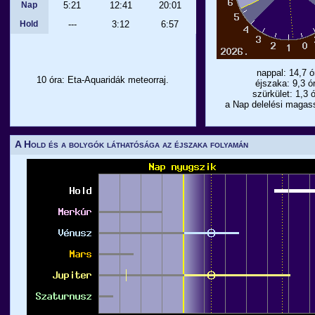
Nap
5:21
12:41
20:01
Hold
---
3:12
6:57
nappal: 14,7 ó
10 óra: Eta-Aquaridák meteorraj.
éjszaka: 9,3 ó
szürkület: 1,3 
a Nap delelési magas
A Hold és a bolygók láthatósága az éjszaka folyamán