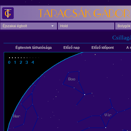
Éjszakai égbolt
Hold
Bolygók
Csillag
Égitestek láthatósága
Előző nap
Előző időpont
A 