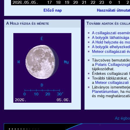
Előző nap
Használati útmuta
A Hold fázisa és mérete
További adatok és csill
A csillagászati esemé
A bolygók láthatósága
A Hold helyzete és m
A bolygók elhelyezked
Meteor csillagászati
Távcsöves bemutatókró
a
Polaris Csillagvizsg
tájékozódhat.
Érdekes csillagászati 
További táblázatokat, 
a
Meteor csillagászat
Látványos ismeretterje
Planetáriumban
, ha m
és még meghatározatlan
Az égbo