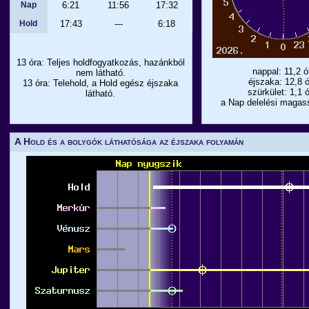
Nap
6:21
11:56
17:32
Hold
17:43
---
6:18
13 óra: Teljes holdfogyatkozás, hazánkból
nappal: 11,2 ó
nem látható.
éjszaka: 12,8 
13 óra: Telehold, a Hold egész éjszaka
szürkület: 1,1 
látható.
a Nap delelési magas
A Hold és a bolygók láthatósága az éjszaka folyamán