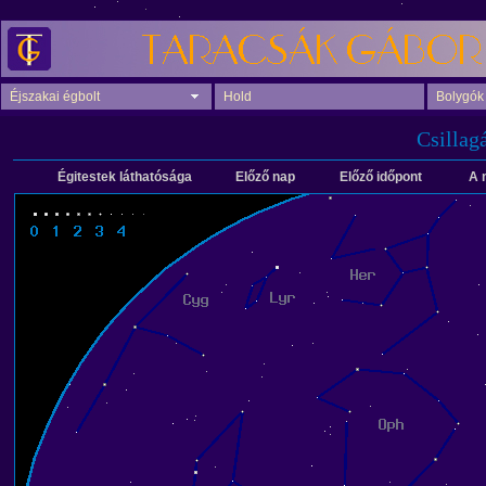
Éjszakai égbolt
Hold
Bolygók
Csillag
Égitestek láthatósága
Előző nap
Előző időpont
A 