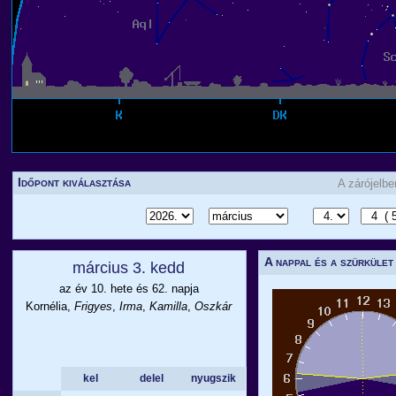
Időpont kiválasztása
A zárójelb
A nappal és a szürkület
március 3. kedd
az év 10. hete és 62. napja
Kornélia,
Frigyes
,
Irma
,
Kamilla
,
Oszkár
kel
delel
nyugszik