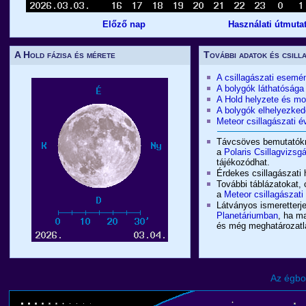
Előző nap
Használati útmuta
A Hold fázisa és mérete
További adatok és csill
A csillagászati esemé
A bolygók láthatósága
A Hold helyzete és m
A bolygók elhelyezked
Meteor csillagászati
Távcsöves bemutatókró
a
Polaris Csillagvizsg
tájékozódhat.
Érdekes csillagászati 
További táblázatokat, 
a
Meteor csillagászat
Látványos ismeretterje
Planetáriumban
, ha m
és még meghatározatlan
Az égbo