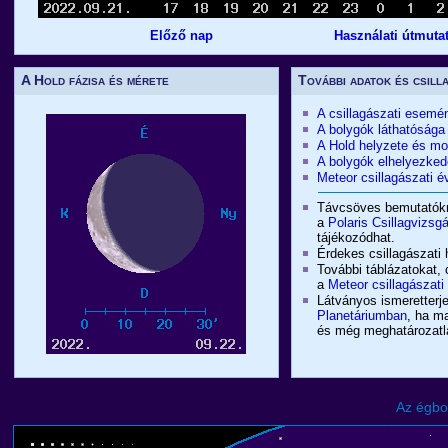
Előző nap
Használati útmuta
A Hold fázisa és mérete
További adatok és csill
A csillagászati esemé
A bolygók láthatósága
A Hold helyzete és m
A bolygók elhelyezked
Meteor csillagászati
Távcsöves bemutatókró
a
Polaris Csillagvizsg
tájékozódhat.
Érdekes csillagászati 
További táblázatokat, 
a
Meteor csillagászat
Látványos ismeretterje
Planetáriumban
, ha m
és még meghatározatlan
Az égbo