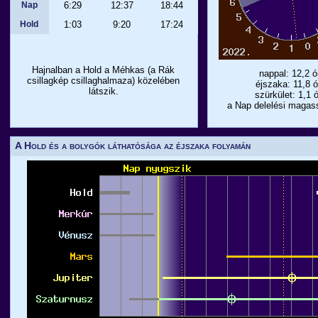
Nap
6:29
12:37
18:44
Hold
1:03
9:20
17:24
Hajnalban a Hold a Méhkas (a Rák
nappal: 12,2 ó
csillagkép csillaghalmaza) közelében
éjszaka: 11,8 ó
látszik.
szürkület: 1,1 
a Nap delelési magas
A Hold és a bolygók láthatósága az éjszaka folyamán