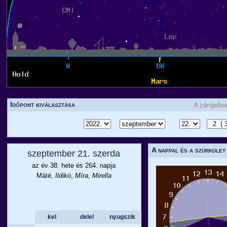
Időpont kiválasztása
A zárójelb
A nappal és a szürkület
szeptember 21. szerda
az év 38. hete és 264. napja
Máté,
Ildikó
,
Míra
,
Mirella
kel
delel
nyugszik