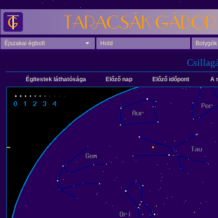
Éjszakai égbolt
Hold
Bolygók
Csillag
Égitestek láthatósága
Előző nap
Előző időpont
A 